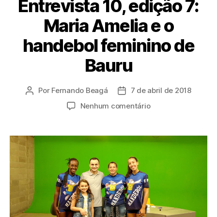
Entrevista 10, edição 7:
Maria Amelia e o
handebol feminino de
Bauru
Por
Fernando Beagá
7 de abril de 2018
Autor
Data
do
de
em
Nenhum comentário
post
publicação
Entrevista
10,
edição
7:
Maria
Amelia
e
o
handebol
feminino