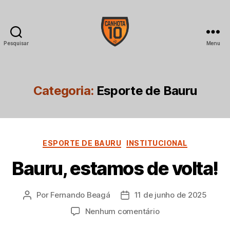
Pesquisar
Menu
CANHOTA
10
Categoria:
Esporte de Bauru
Categorias
ESPORTE DE BAURU
INSTITUCIONAL
Bauru, estamos de volta!
Por
Fernando Beagá
11 de junho de 2025
Autor
Data
do
de
em
Nenhum comentário
post
publicação
Bauru,