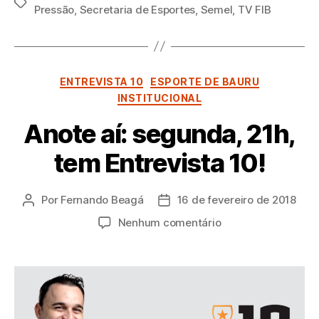
Tags
Pressão
,
Secretaria de Esportes
,
Semel
,
TV FIB
Categorias
ENTREVISTA 10
ESPORTE DE BAURU
INSTITUCIONAL
Anote aí: segunda, 21h,
tem Entrevista 10!
Por
Fernando Beagá
16 de fevereiro de 2018
Autor
Data
do
de
em
Nenhum comentário
post
publicação
Anote
aí:
segunda,
21h,
tem
Entrevista