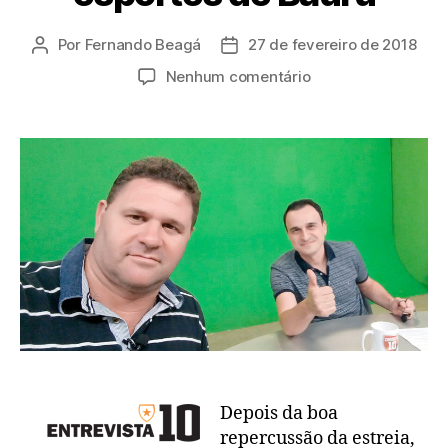
Por
Fernando Beagá
27 de fevereiro de 2018
Autor
Data
do
de
em
Nenhum comentário
post
publicação
Entrevista
10,
edição
2:
Luis
Faustini,
o
Garrincha,
secretário
de
esportes
de
Bauru
Depois da boa
repercussão da estreia,