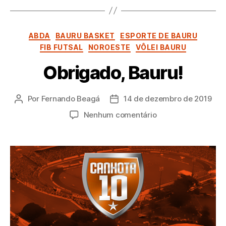
Categorias
ABDA
BAURU BASKET
ESPORTE DE BAURU
FIB FUTSAL
NOROESTE
VÔLEI BAURU
Obrigado, Bauru!
Por
Fernando Beagá
14 de dezembro de 2019
Autor
Data
do
de
em
Nenhum comentário
post
publicação
Obrigado,
Bauru!