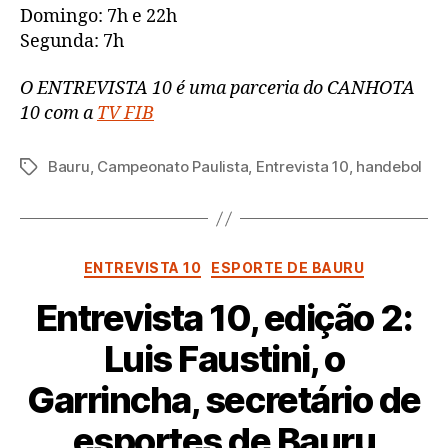
Domingo: 7h e 22h
Segunda: 7h
O ENTREVISTA 10 é uma parceria do CANHOTA
10 com a
TV FIB
Bauru
,
Campeonato Paulista
,
Entrevista 10
,
handebol
Tags
Categorias
ENTREVISTA 10
ESPORTE DE BAURU
Entrevista 10, edição 2:
Luis Faustini, o
Garrincha, secretário de
esportes de Bauru