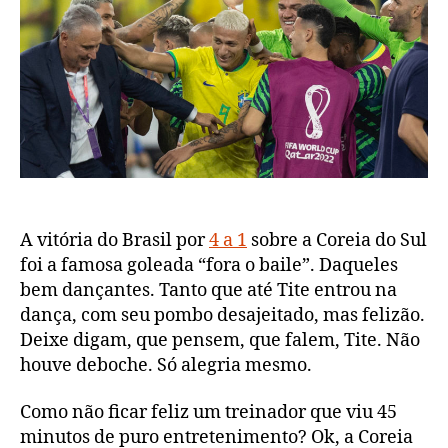
Coreia
do
Sul
1
A vitória do Brasil por
4 a 1
sobre a Coreia do Sul
foi a famosa goleada “fora o baile”. Daqueles
bem dançantes. Tanto que até Tite entrou na
dança, com seu pombo desajeitado, mas felizão.
Deixe digam, que pensem, que falem, Tite. Não
houve deboche. Só alegria mesmo.
Como não ficar feliz um treinador que viu 45
minutos de puro entretenimento? Ok, a Coreia