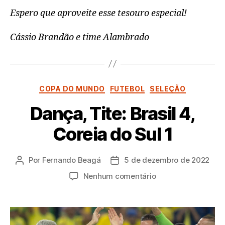
Espero que aproveite esse tesouro especial!
Cássio Brandão e time Alambrado
Categorias
COPA DO MUNDO
FUTEBOL
SELEÇÃO
Dança, Tite: Brasil 4,
Coreia do Sul 1
Por
Fernando Beagá
5 de dezembro de 2022
Autor
Data
do
de
em
Nenhum comentário
post
publicação
Dança,
Tite:
Brasil
4,