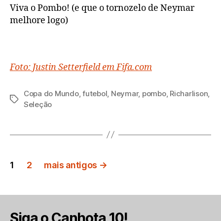
Viva o Pombo! (e que o tornozelo de Neymar
melhore logo)
Foto: Justin Setterfield em Fifa.com
Copa do Mundo
,
futebol
,
Neymar
,
pombo
,
Richarlison
,
Tags
Seleção
Paginação
1
2
mais antigos
→
de
posts
Siga o Canhota 10!