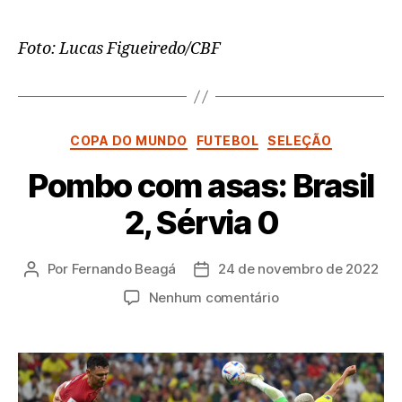
Foto: Lucas Figueiredo/CBF
Categorias
COPA DO MUNDO
FUTEBOL
SELEÇÃO
Pombo com asas: Brasil
2, Sérvia 0
Por
Fernando Beagá
24 de novembro de 2022
Autor
Data
do
de
em
Nenhum comentário
post
publicação
Pombo
com
asas:
Brasil
2,