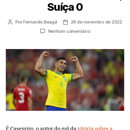
Suíça 0
Por
Fernando Beagá
28 de novembro de 2022
Autor
Data
do
de
em
Nenhum comentário
post
publicação
O
rumo
do
hexa:
Brasil
1,
Suíça
0
É Casemiro, o autor do gol da
vitória sobre a