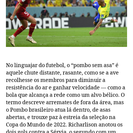
Sérvia
0
No linguajar do futebol, o “pombo sem asa” é
aquele chute distante, rasante, como se a ave
recolhesse os membros para diminuir a
resistência do ar e ganhar velocidade — como a
bola que alcança a rede como um alvo bélico. O
termo descreve arremates de fora da área, mas
o Pombo brasileiro atua lá dentro, de asas
abertas, e trouxe paz à estreia da seleção na
Copa do Mundo de 2022. Richarlison anotou os
dois gols contra a Sérvia, o segundo com um