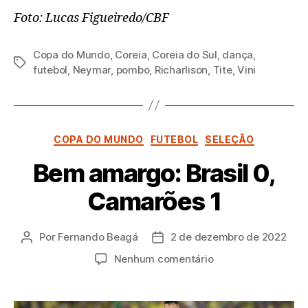
Foto: Lucas Figueiredo/CBF
Copa do Mundo
,
Coreia
,
Coreia do Sul
,
dança
,
Tags
futebol
,
Neymar
,
pombo
,
Richarlison
,
Tite
,
Vini
Categorias
COPA DO MUNDO
FUTEBOL
SELEÇÃO
Bem amargo: Brasil 0,
Camarões 1
Por
Fernando Beagá
2 de dezembro de 2022
Autor
Data
do
de
em
Nenhum comentário
post
publicação
Bem
amargo:
Brasil