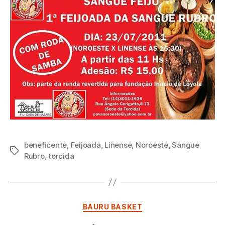
beneficente
,
Feijoada
,
Linense
,
Noroeste
,
Sangue
Tags
Rubro
,
torcida
Categorias
BAURU BASKET