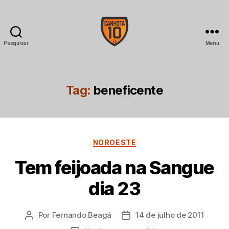
Pesquisar
Menu
CANHOTA
10
Tag:
beneficente
Categorias
NOROESTE
Tem feijoada na Sangue
dia 23
Por
Fernando Beagá
14 de julho de 2011
Autor
Data
do
de