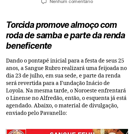
em
Nenhum comentário
post
publicação
Tem
feijoada
na
Torcida promove almoço com
Sangue
roda de samba e parte da renda
dia
23
beneficente
Dando o pontapé inicial para a festa de seus 25
anos, a Sangue Rubro realizará uma feijoada no
dia 23 de julho, em sua sede, e parte da renda
será revertida para a Fundação Inácio de
Loyola. Na mesma tarde, o Noroeste enfrentará
o Linense no Alfredão, então, o esquenta já está
agendado. Abaixo, o material de divulgação,
enviado pelo Pavanello: