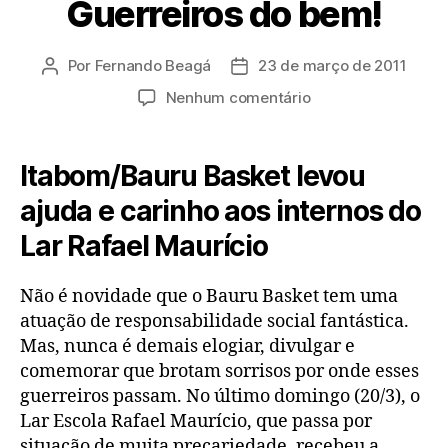
Guerreiros do bem!
Por
Fernando Beagá
23 de março de 2011
Autor
Data
do
de
em
Nenhum comentário
post
publicação
Guerreiros
do
bem!
Itabom/Bauru Basket levou
ajuda e carinho aos internos do
Lar Rafael Maurício
Não é novidade que o Bauru Basket tem uma
atuação de responsabilidade social fantástica.
Mas, nunca é demais elogiar, divulgar e
comemorar que brotam sorrisos por onde esses
guerreiros passam. No último domingo (20/3), o
Lar Escola Rafael Maurício, que passa por
situação de muita precariedade, recebeu a