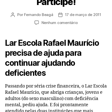
Participe!
Por
Fernando Beagá
17 de março de 2011
Autor
Data
do
de
em
Nenhum comentário
post
publicação
Noroeste
e
Bauru
Lar Escola Rafael Maurício
Bkt
ajudam
precisa de ajuda para
instituição.
continuar ajudando
Participe!
deficientes
Passando por séria crise financeira, o Lar Escola
Rafael Maurício, que abriga crianças, jovens e
adultos (do sexo masculino) com deficiência
mental, pediu ajuda. E foi prontamente
atendido pelas duas instituições que mais