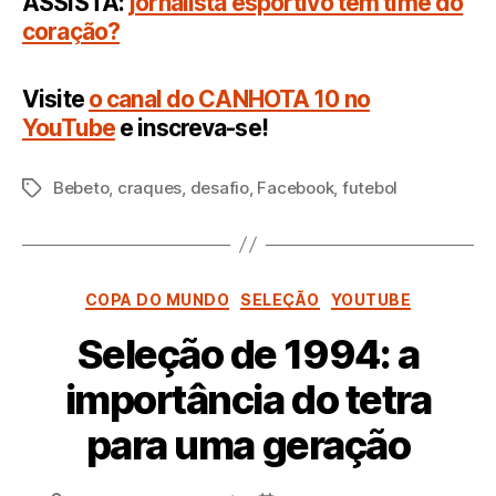
ASSISTA:
jornalista esportivo tem time do
coração?
Visite
o canal do CANHOTA 10 no
YouTube
e inscreva-se!
Bebeto
,
craques
,
desafio
,
Facebook
,
futebol
Tags
Categorias
COPA DO MUNDO
SELEÇÃO
YOUTUBE
Seleção de 1994: a
importância do tetra
para uma geração