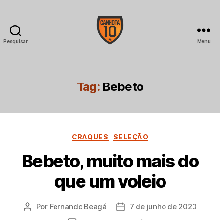
Pesquisar
Menu
CANHOTA
10
Tag:
Bebeto
Categorias
CRAQUES
SELEÇÃO
Bebeto, muito mais do
que um voleio
Por
Fernando Beagá
7 de junho de 2020
Autor
Data
do
de