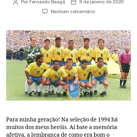
Por
Fernando Beagá
9 de janeiro de 2020
Autor
Data
do
de
em
Nenhum comentário
post
publicação
Seleção
de
1994:
a
importância
do
tetra
para
uma
geração
Para minha geração! Na seleção de 1994 há
muitos dos meus heróis. Aí bate a memória
afetiva, a lembrança de como era bom o