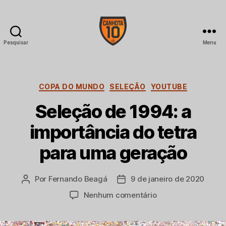
Pesquisar
Menu
CANHOTA
10
Categorias
COPA DO MUNDO
SELEÇÃO
YOUTUBE
Seleção de 1994: a
importância do tetra
para uma geração
Por
Fernando Beagá
9 de janeiro de 2020
Autor
Data
do
de
em
Nenhum comentário
post
publicação
Seleção
de