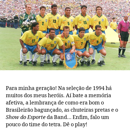
1994:
a
importância
do
tetra
para
uma
geração
Para minha geração! Na seleção de 1994 há
muitos dos meus heróis. Aí bate a memória
afetiva, a lembrança de como era bom o
Brasileirão bagunçado, as chuteiras pretas e o
Show do Esporte
da Band… Enfim, falo um
pouco do time do tetra. Dê o play!