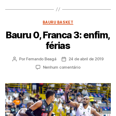
Categorias
BAURU BASKET
Bauru 0, Franca 3: enfim,
férias
Por
Fernando Beagá
24 de abril de 2019
Autor
Data
do
de
em
Nenhum comentário
post
publicação
Bauru
0,
Franca
3:
enfim,
férias