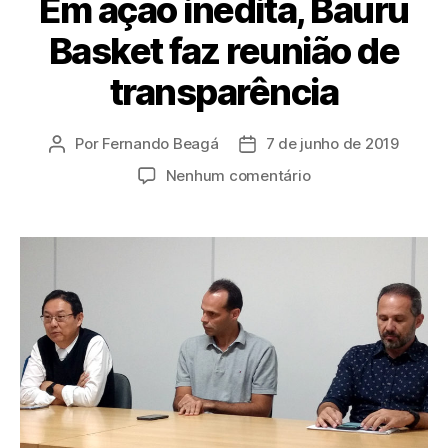
Em ação inédita, Bauru
Basket faz reunião de
transparência
Por
Fernando Beagá
7 de junho de 2019
Autor
Data
do
de
em
Nenhum comentário
post
publicação
Em
ação
inédita,
Bauru
Basket
faz
reunião
de
transparência