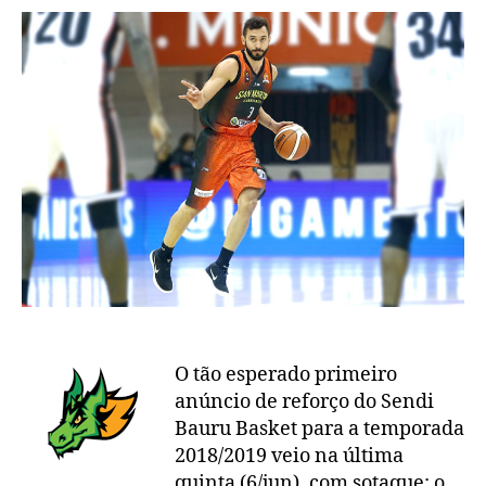
armador
do
Bauru:
“Desejava
me
desafiar
em
outro
país”
O tão esperado primeiro
anúncio de reforço do Sendi
Bauru Basket para a temporada
2018/2019 veio na última
quinta (6/jun), com sotaque: o