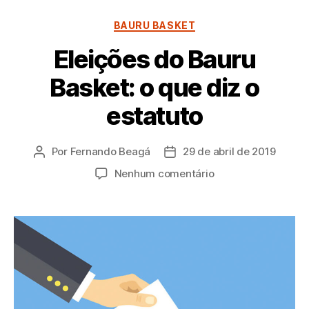
Categorias
BAURU BASKET
Eleições do Bauru
Basket: o que diz o
estatuto
Por
Fernando Beagá
29 de abril de 2019
Autor
Data
do
de
em
Nenhum comentário
post
publicação
Eleições
do
Bauru
Basket:
o
que
diz
o