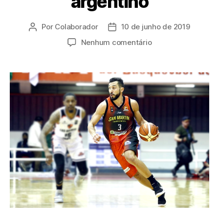
argentino
Por
Colaborador
10 de junho de 2019
Autor
Data
do
de
em
Nenhum comentário
post
publicação
Quem
é
Lucas
Faggiano,
segundo
grandes
nomes
do
basquete
argentino