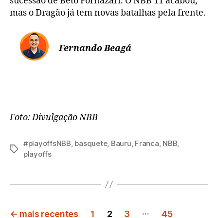
sucessão de Beto Fornazari. O NBB 11 acabou,
mas o Dragão já tem novas batalhas pela frente.
Fernando Beagá
Foto: Divulgação NBB
#playoffsNBB
,
basquete
,
Bauru
,
Franca
,
NBB
,
Tags
playoffs
Paginação
…
←
mais recentes
1
2
3
45