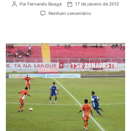
Por
Fernando Beagá
17 de janeiro de 2012
Autor
Data
do
de
em
Nenhum comentário
post
publicação
Noroeste
vence
mais
uma
e
Knevitz
tem
cartas
na
manga