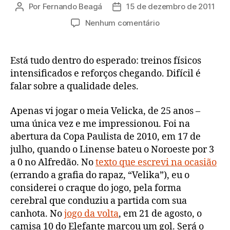
Por
Fernando Beagá
15 de dezembro de 2011
Autor
Data
do
de
em
Nenhum comentário
post
publicação
Os
primeiros
reforços
Está tudo dentro do esperado: treinos físicos
do
intensificados e reforços chegando. Difícil é
Noroeste
falar sobre a qualidade deles.
Apenas vi jogar o meia Velicka, de 25 anos –
uma única vez e me impressionou. Foi na
abertura da Copa Paulista de 2010, em 17 de
julho, quando o Linense bateu o Noroeste por 3
a 0 no Alfredão. No
texto que escrevi na ocasião
(errando a grafia do rapaz, “Velika”), eu o
considerei o craque do jogo, pela forma
cerebral que conduziu a partida com sua
canhota. No
jogo da volta
, em 21 de agosto, o
camisa 10 do Elefante marcou um gol. Será o