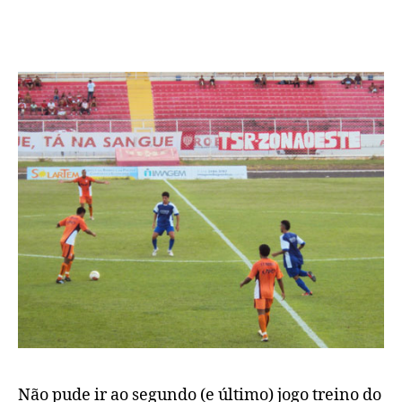
mais
uma
e
Knevitz
tem
cartas
na
manga
Não pude ir ao segundo (e último) jogo treino do