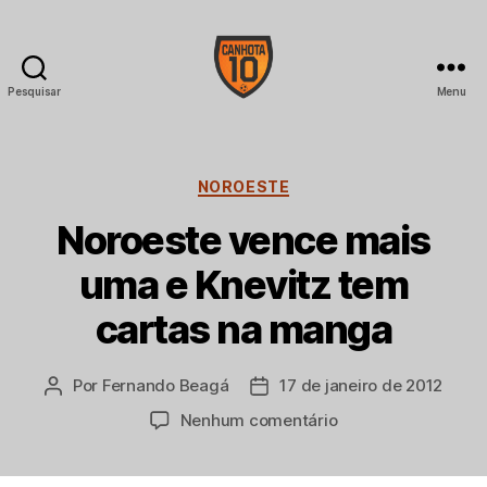
Pesquisar
Menu
CANHOTA
10
Categorias
NOROESTE
Noroeste vence mais
uma e Knevitz tem
cartas na manga
Por
Fernando Beagá
17 de janeiro de 2012
Autor
Data
do
de
em
Nenhum comentário
post
publicação
Noroeste
vence