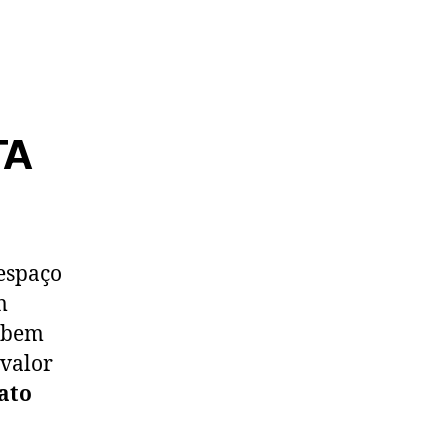
TA
espaço
m
é bem
 valor
ato
o