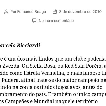
Por
Fernando Beagá
3 de dezembro de 2010
Autor
Data
do
de
em
Nenhum comentário
post
publicação
Uma
estrela
a
brilhar
arcelo Ricciardi
 é um dos mais lindos que um clube poderia 
 Zvezda. Ou Stella Rosa, ou Red Star. Porém, 
ido como Estrela Vermelha, o mais famoso t
. Pudera, afinal trata-se do maior campeão n
uindo na conta os títulos iugoslavos, antes do
mbramento do país. É também o único camp
os Campeões e Mundial naquele território