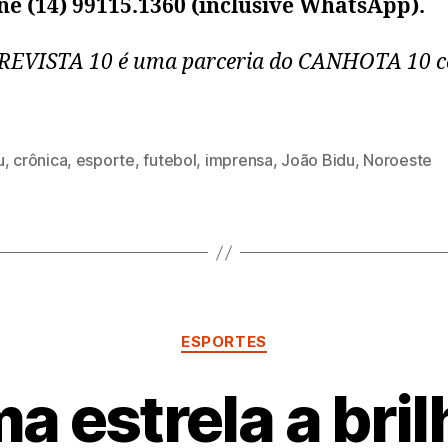
ne (14) 99115.1360 (inclusive WhatsApp).
REVISTA 10 é uma parceria do CANHOTA 10 
u
,
crônica
,
esporte
,
futebol
,
imprensa
,
João Bidu
,
Noroeste
Categorias
ESPORTES
a estrela a bril