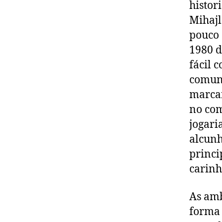
histor
Mihajl
pouco 
1980 d
fácil 
comuns
marcan
no com
jogari
alcunh
princi
carin
As amb
forma 