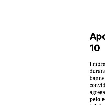
Apo
10
Empres
durant
banner
convid
agreg
pelo 