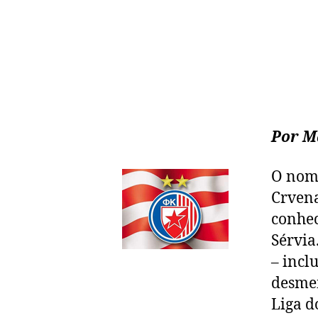
Por M
O nome
Crvena
conhec
Sérvia
– incl
desme
Liga d