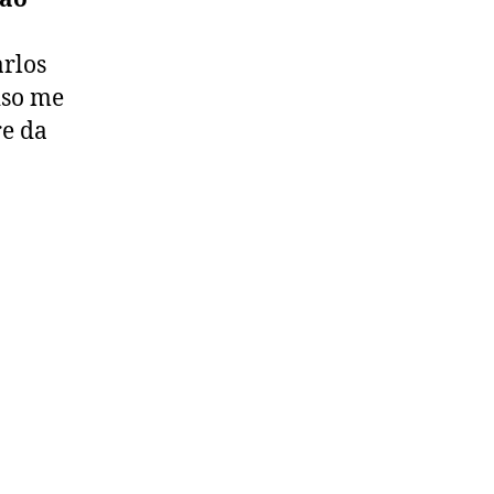
arlos
iso me
re da