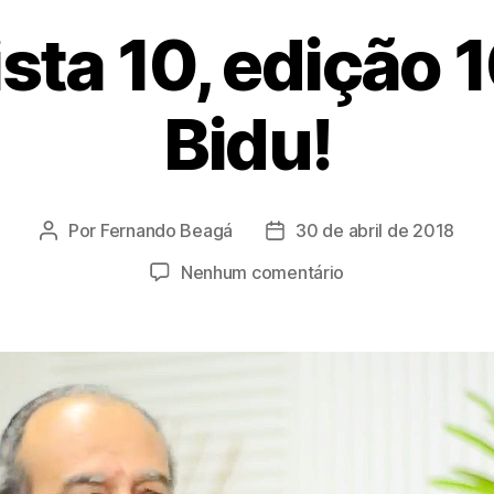
sta 10, edição 
Bidu!
Por
Fernando Beagá
30 de abril de 2018
Autor
Data
do
de
em
Nenhum comentário
post
publicação
Entrevista
10,
edição
10:
João
Bidu!