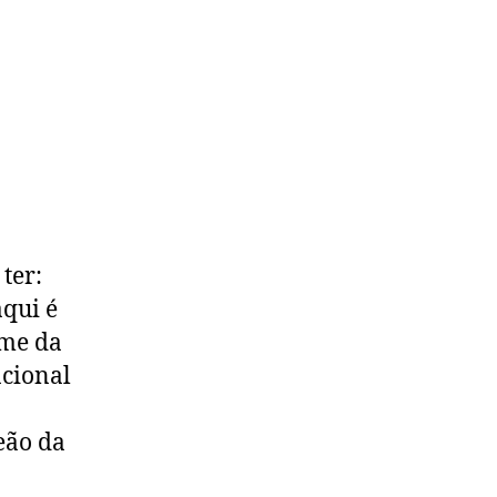
ter:
aqui é
ime da
acional
eão da