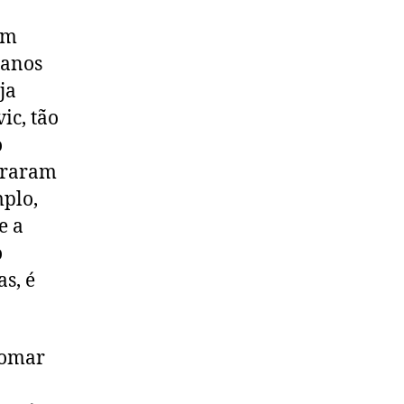
um
 anos
ja
ic, tão
o
ouraram
mplo,
e a
o
s, é
tomar