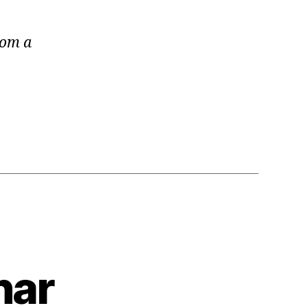
com a
har