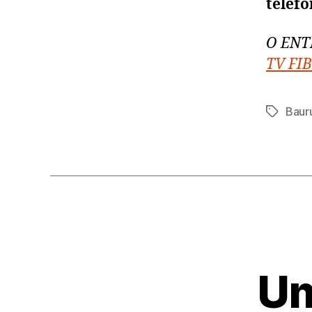
telefo
O ENT
TV FIB
Baur
Tags
Um