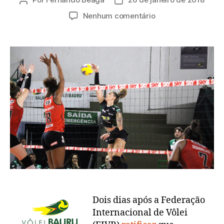
Autor
Data
do
de
em
Nenhum comentário
post
publicação
Vôlei
Bauru
inicia
sequência
decisiva
na
Superliga
que
coloca
Tifanny
à
prova
Dois dias após a Federação
Internacional de Vôlei