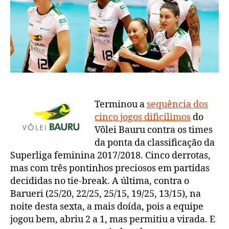
Vôlei
Bauru
perde
mais
uma
no
tie-
break
Terminou a
sequência dos
cinco jogos dificílimos
do
Vôlei Bauru contra os times
da ponta da classificação da
Superliga feminina 2017/2018. Cinco derrotas,
mas com três pontinhos preciosos em partidas
decididas no tie-break. A última, contra o
Barueri (25/20, 22/25, 25/15, 19/25, 13/15), na
noite desta sexta, a mais doída, pois a equipe
jogou bem, abriu 2 a 1, mas permitiu a virada. E