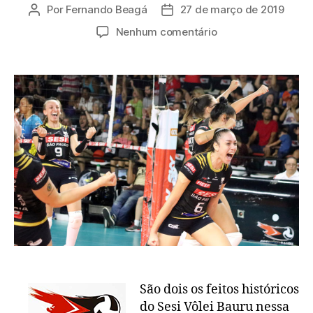
Por
Fernando Beagá
27 de março de 2019
Autor
Data
do
de
em
Nenhum comentário
post
publicação
Sesi
Vôlei
Bauru
na
semifinal
da
Superliga:
duplo
ineditismo!
São dois os feitos históricos
do Sesi Vôlei Bauru nessa