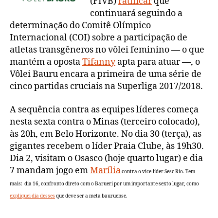
(FIVB)
ratificar
que
continuará seguindo a
determinação do Comitê Olímpico
Internacional (COI) sobre a participação de
atletas transgêneros no vôlei feminino — o que
mantém a oposta
Tifanny
apta para atuar —, o
Vôlei Bauru encara a primeira de uma série de
cinco partidas cruciais na Superliga 2017/2018.
A sequência contra as equipes líderes começa
nesta sexta contra o Minas (terceiro colocado),
às 20h, em Belo Horizonte. No dia 30 (terça), as
gigantes recebem o líder Praia Clube, às 19h30.
Dia 2, visitam o Osasco (hoje quarto lugar) e dia
7 mandam jogo em
Marília
contra o vice-líder Sesc Rio. Tem
mais: dia 16, confronto direto com o Barueri por um importante sexto lugar, como
expliquei dia desses
que deve ser a meta bauruense.