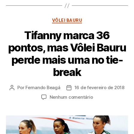
Categorias
VÔLEI BAURU
Tifanny marca 36
pontos, mas Vôlei Bauru
perde mais uma no tie-
break
Por
Fernando Beagá
16 de fevereiro de 2018
Autor
Data
do
de
em
Nenhum comentário
post
publicação
Tifanny
marca
36
pontos,
mas