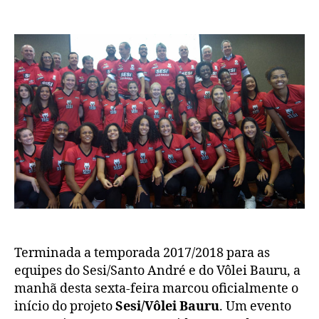
Sesi/Vôlei
Bauru
apresenta
técnico
Anderson
e
promete
ginásio
para
setembro
de
2019
Terminada a temporada 2017/2018 para as
equipes do Sesi/Santo André e do Vôlei Bauru, a
manhã desta sexta-feira marcou oficialmente o
início do projeto
Sesi/Vôlei Bauru
. Um evento