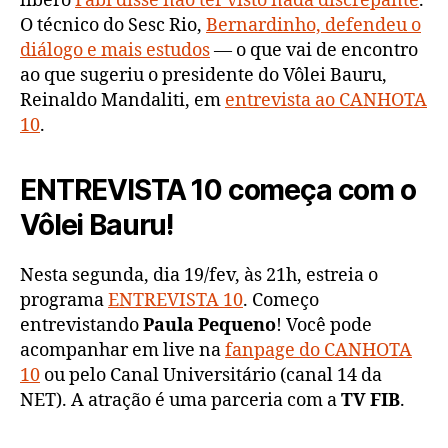
líbero
Fabi disse não ter visto nada discrepante
.
O técnico do Sesc Rio,
Bernardinho, defendeu o
diálogo e mais estudos
— o que vai de encontro
ao que sugeriu o presidente do Vôlei Bauru,
Reinaldo Mandaliti, em
entrevista ao CANHOTA
10
.
ENTREVISTA 10 começa com o
Vôlei Bauru!
Nesta segunda, dia 19/fev, às 21h, estreia o
programa
ENTREVISTA 10
. Começo
entrevistando
Paula Pequeno
! Você pode
acompanhar em live na
fanpage do CANHOTA
10
ou pelo Canal Universitário (canal 14 da
NET). A atração é uma parceria com a
TV FIB
.