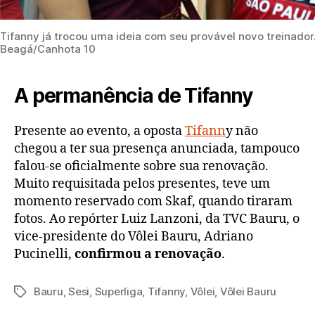
Tifanny já trocou uma ideia com seu provável novo treinador
Beagá/Canhota 10
A permanência de Tifanny
Presente ao evento, a oposta
Tifann
y não
chegou a ter sua presença anunciada, tampouco
falou-se oficialmente sobre sua renovação.
Muito requisitada pelos presentes, teve um
momento reservado com Skaf, quando tiraram
fotos. Ao repórter Luiz Lanzoni, da TVC Bauru, o
vice-presidente do Vôlei Bauru, Adriano
Pucinelli,
confirmou a renovação
.
Bauru
,
Sesi
,
Superliga
,
Tifanny
,
Vôlei
,
Vôlei Bauru
Tags