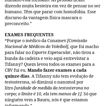
humano está formado! As pessoas ficam
dizendo muita besteira em vez de pensar no ser
humano. Têm que parar com homofobia. Esse
discurso da vantagem física mascara o
preconceito.”
EXAMES FREQUENTES
“
Porque o médico da Conamev
[Comissão
Nacional de Médicos do Voleibol]
, que foi macho
para falar no
Esporte Espetacular
, não tirou a
bunda da cadeira e veio aqui entrevistar a
Tifanny? Quem levou todos os exames para a
CBV fui eu.
Mando fazer exames a cada
quinze dias
. A Tifanny não tem evolução de
testosterona, só diminui o nanomol por
litro
[unidade de medida da testosterona no
corpo; o limite é 10, ela tem menos de 1]
. Só que
ninguém vem a Bauru, nós é que estamos
informando.”