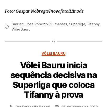
Foto: Gaspar Nóbrega/Inovafoto/Hinode
Barueri
,
José Roberto Guimarães
,
Superliga
,
Tifanny
,
Tags
Vôlei Bauru
Categorias
VÔLEI BAURU
Vôlei Bauru inicia
sequência decisiva na
Superliga que coloca
Tifanny à prova
Por
Fernando Beagá
26 de janeiro de 2018