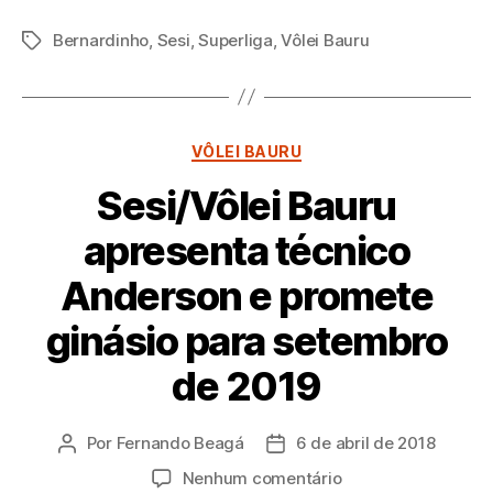
Bernardinho
,
Sesi
,
Superliga
,
Vôlei Bauru
Tags
Categorias
VÔLEI BAURU
Sesi/Vôlei Bauru
apresenta técnico
Anderson e promete
ginásio para setembro
de 2019
Por
Fernando Beagá
6 de abril de 2018
Autor
Data
do
de
em
Nenhum comentário
post
publicação