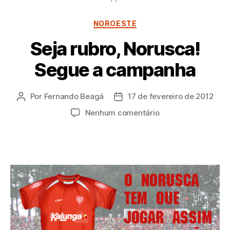
Categorias
NOROESTE
Seja rubro, Norusca!
Segue a campanha
Por
Fernando Beagá
17 de fevereiro de 2012
Autor
Data
do
de
em
Nenhum comentário
post
publicação
Seja
rubro,
Norusca!
Segue
a
campanha