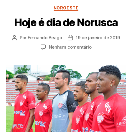
Categorias
NOROESTE
Hoje é dia de Norusca
Por
Fernando Beagá
19 de janeiro de 2019
Autor
Data
do
de
em
Nenhum comentário
post
publicação
Hoje
é
dia
de
Norusca