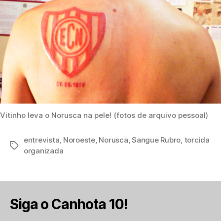
Vitinho leva o Norusca na pele! (fotos de arquivo pessoal)
entrevista
,
Noroeste
,
Norusca
,
Sangue Rubro
,
torcida
Tags
organizada
Siga o Canhota 10!