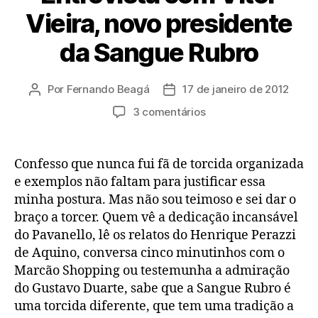
Vieira, novo presidente
da Sangue Rubro
Por
Fernando Beagá
17 de janeiro de 2012
Autor
Data
do
de
em
3 comentários
post
publicação
Entrevista
com
Vitor
Confesso que nunca fui fã de torcida organizada
Vieira,
e exemplos não faltam para justificar essa
novo
minha postura. Mas não sou teimoso e sei dar o
presidente
braço a torcer. Quem vê a dedicação incansável
da
do Pavanello, lê os relatos do Henrique Perazzi
Sangue
de Aquino, conversa cinco minutinhos com o
Rubro
Marcão Shopping ou testemunha a admiração
do Gustavo Duarte, sabe que a Sangue Rubro é
uma torcida diferente, que tem uma tradição a