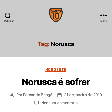
Pesquisar
Menu
CANHOTA
10
Tag:
Norusca
Categorias
NOROESTE
Norusca é sofrer
Por
Fernando Beagá
31 de janeiro de 2019
Autor
Data
do
de
em
Nenhum comentário
post
publicação
Norusca