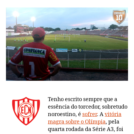
é
sofrer
Tenho escrito sempre que a
essência do torcedor, sobretudo
noroestino, é
sofrer
. A
vitória
magra sobre o Olímpia
, pela
quarta rodada da Série A3, foi