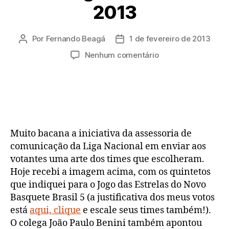
2013
Por
Fernando Beagá
1 de fevereiro de 2013
Autor
Data
do
de
em
Nenhum comentário
post
publicação
NBB:
Jogo
das
Estrelas
2013
Muito bacana a iniciativa da assessoria de
comunicação da Liga Nacional em enviar aos
votantes uma arte dos times que escolheram.
Hoje recebi a imagem acima, com os quintetos
que indiquei para o Jogo das Estrelas do Novo
Basquete Brasil 5 (a justificativa dos meus votos
está
aqui, clique
e escale seus times também!).
O colega João Paulo Benini também apontou