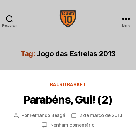
Pesquisar
Menu
CANHOTA
10
Tag:
Jogo das Estrelas 2013
Categorias
BAURU BASKET
Parabéns, Gui! (2)
Por
Fernando Beagá
2 de março de 2013
Autor
Data
do
de
em
Nenhum comentário
post
publicação
Parabéns,