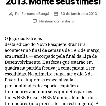
2013. Monte seus times!
Por
Fernando Beagá
30 de janeiro de 2013
Autor
Data
do
de
em
Nenhum comentário
post
publicação
NBB5:
Jogo
das
O Jogo das Estrelas
Estrelas
desta edição do Novo Basquete Brasil irá
2013.
acontecer no final de semana de 1 e 2 de março,
Monte
em Brasília — encorpado pela final da Liga de
seus
Desenvolvimento. E as feras que estarão em
times!
quadra na partida festiva já começaram a ser
escolhidas. Na primeira etapa, até o dia 3 de
fevereiro, imprensa especializada,
personalidades do esporte, capitães e
treinadores apontam seus quintetos para os
times NBB Brasil e NBB Mundo, além dos dois
treinadores (não precisa ter um estrangeiro). A