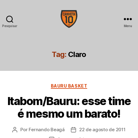
Pesquisar
Menu
CANHOTA
10
Tag:
Claro
Categorias
BAURU BASKET
Itabom/Bauru: esse time
é mesmo um barato!
Por
Fernando Beagá
22 de agosto de 2011
Autor
Data
do
de