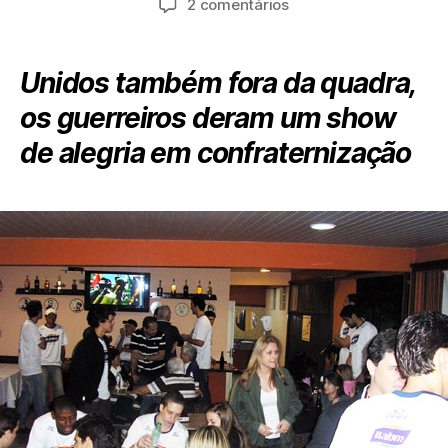
em
2 comentários
post
publicação
Itabom/Bauru:
esse
time
Unidos também fora da quadra,
é
os guerreiros deram um show
mesmo
um
de alegria em confraternização
barato!