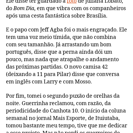
Ele disse ter guardado a
foto
de Juliana Lobato,
do
Bom Dia
, em que vibra com os companheiros
após uma cesta fantástica sobre Brasília.
E o papo com Jeff Agba foi o mais engraçado. Ele
tem uma voz meio tímida, que não combina
com seu tamanhão. Já arrastando um bom
português, disse que a perna ainda dói um
pouco, mas nada que atrapalhe o andamento
das próximas partidas. O novo camisa 42
(deixando a 11 para Pilar) disse que conversa
em inglês com Larry e com Mosso.
Por fim, tomei o segundo puxão de orelhas da
noite. Guerrinha reclamou, com razão, da
periodicidade do Canhota 10. O início da coluna
semanal no jornal Mais Esporte, de Ituiutaba,
tomou bastante meu tempo, tive que me dedicar