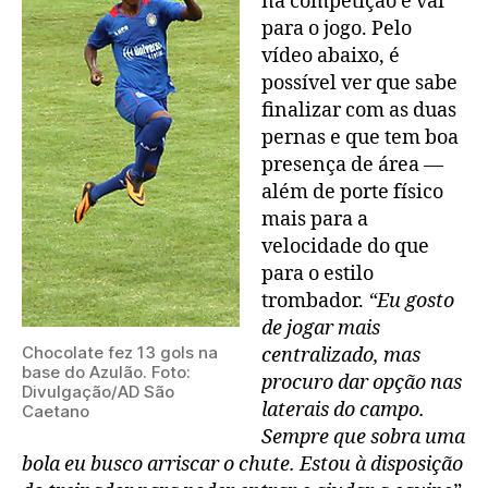
na competição e vai
para o jogo. Pelo
vídeo abaixo, é
possível ver que sabe
finalizar com as duas
pernas e que tem boa
presença de área —
além de porte físico
mais para a
velocidade do que
para o estilo
trombador.
“Eu gosto
de jogar mais
Chocolate fez 13 gols na
centralizado, mas
base do Azulão. Foto:
procuro dar opção nas
Divulgação/AD São
laterais do campo.
Caetano
Sempre que sobra uma
bola eu busco arriscar o chute. Estou à disposição