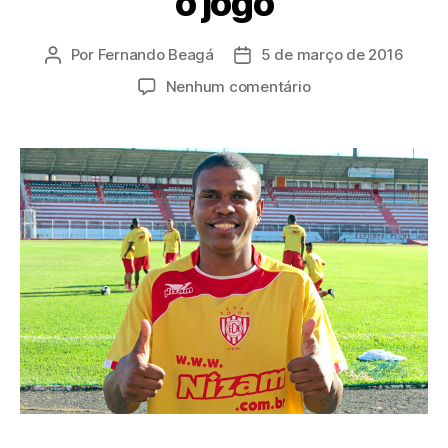
o jogo
Por
Fernando Beagá
5 de março de 2016
Autor
Data
do
de
em
Nenhum comentário
post
publicação
Raio-
X
do
atacante
Chocolate,
reforço
do
Noroeste
que
já
vai
para
o
jogo