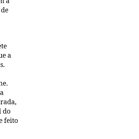
m a
 de
ete
ue a
s.
me.
la
rada,
l do
 feito