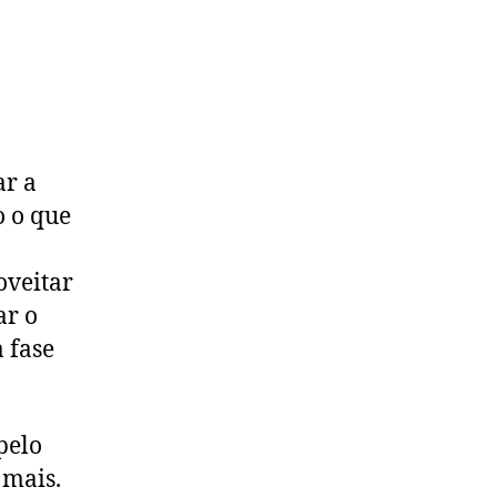
ar a
o o que
oveitar
ar o
a fase
pelo
 mais.