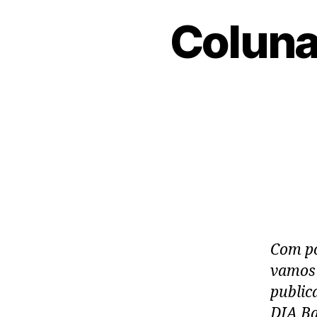
Coluna
Com po
vamos 
public
DIA Ba