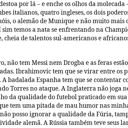
destoa por lá – e enche os olhos da molecada 
lubes italianos, quatro ingleses, os dois podero
óis, o alemão de Munique e não muito mais 
Aí sim temos a nata se enfrentando na Champ
, cheia de talentos sul-americanos e africanos
o, não tem Messi nem Drogba e as feras estão
adas. Ibrahimovic tem que se virar entre os 
. A badalada Espanha tem que se contentar 
do Torres no ataque. A Inglaterra não joga 
ho da qualidade do futebol praticado em sua 
 que tem uma pitada de mau humor nas minh
, não posso ignorar a qualidade da Fúria, ta
tividade alemã. A Rússia também teve seus l