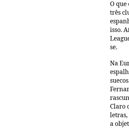
O que 
três c
espanh
isso. 
League
se.
Na Eur
espalh
suecos
Fernan
rascun
Claro
letras
a obje