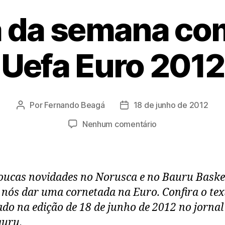
 da semana co
Uefa Euro 2012
Por
Fernando Beagá
18 de junho de 2012
Autor
Data
do
de
em
Nenhum comentário
post
publicação
Coluna
da
semana
comenta
ucas novidades no Norusca e no Bauru Basket
a
nós dar uma cornetada na Euro. Confira o tex
Uefa
ado na edição de 18 de junho de 2012 no jorn
Euro
2012
uru.