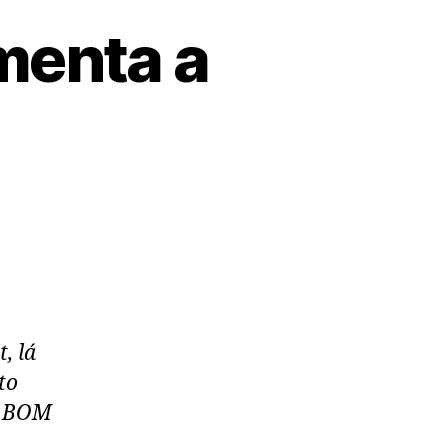
menta a
, lá
to
al BOM