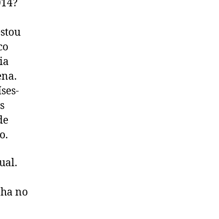
014?
estou
co
ia
ena.
íses-
s
de
o.
ual.
nha no