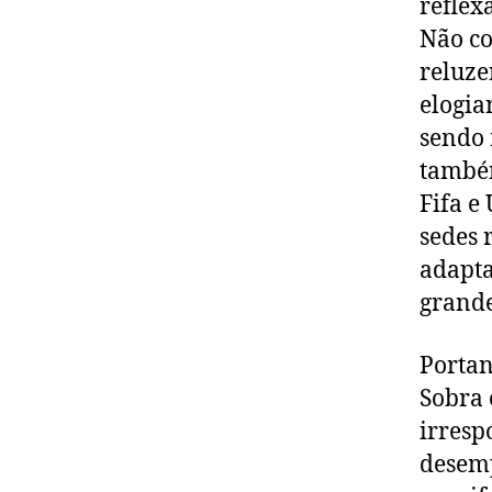
reflex
Não co
reluze
elogia
sendo 
também
Fifa e
sedes 
adapta
grande
Portan
Sobra 
irresp
desemp