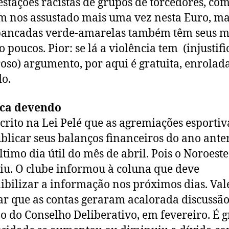
stações racistas de grupos de torcedores, com
m nos assustado mais uma vez nesta Euro, ma
ancadas verde-amarelas também têm seus m
o poucos. Pior: se lá a violência tem (injustifi
oso) argumento, por aqui é gratuita, enrola
o.
ca devendo
scrito na Lei Pelé que as agremiações esporti
blicar seus balanços financeiros do ano ante
último dia útil do mês de abril. Pois o Noroest
u. O clube informou à coluna que deve
ibilizar a informação nos próximos dias. Val
r que as contas geraram acalorada discuss
o do Conselho Deliberativo, em fevereiro. É 