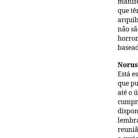
manife
que tê
arquib
não sã
horror
basead
Norus
Está e
que pu
até o 
cumpri
dispon
lembra
reuniã