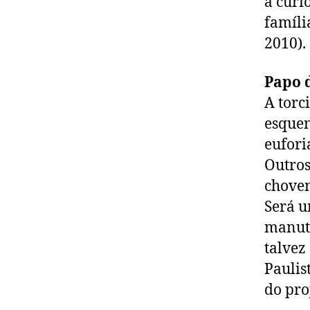
a curi
famíli
2010).
Papo 
A torc
esquen
eufori
Outros
choven
Será u
manute
talvez
Paulis
do pro