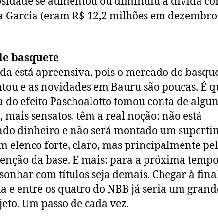
osidade se aumentou ou diminuiu a dívida co
a Garcia (eram R$ 12,2 milhões em dezembro
de basquete
ida está apreensiva, pois o mercado do basqu
tou e as novidades em Bauru são poucas. É q
a do efeito Paschoalotto tomou conta de algun
, mais sensatos, têm a real noção: não está
do dinheiro e não será montado um superti
m elenco forte, claro, mas principalmente pe
nção da base. E mais: para a próxima tempo
 sonhar com títulos seja demais. Chegar à fina
ta e entre os quatro do NBB já seria um grande
jeto. Um passo de cada vez.