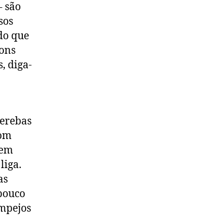
– são
sos
do que
ions
, diga-
perebas
com
nem
liga.
as
mpouco
ampejos