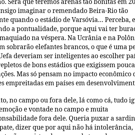
ão. Será que teremos arenas tão bonitas em 2
nsigo imaginar o remendado Beira-Rio tão
nte quando o estádio de Varsóvia… Perceba, 
ndo a pontualidade, porque aqui vai ter bura
maquiado na véspera. Na Ucrânia e na Polôn
 sobrarão elefantes brancos, o que é uma p
 Uefa deveriam ser inteligentes ao escolher pa
repletos de bons estádios que exigissem pouca
ções. Mas só pensam no impacto econômico 
s empreitadas em países em desenvolviment
to, no campo ou fora dele, lá como cá, tudo ig
emoção e vontade no campo e muita
onsabilidade fora dele. Queria puxar a sardi
ate, dizer que por aqui não há intolerância,