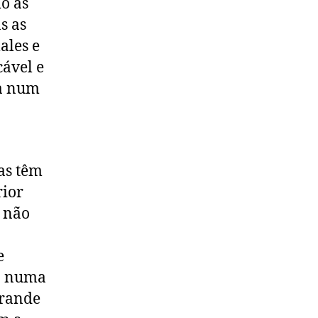
o as
s as
ales e
cável e
da num
vas têm
rior
e não
e
ão numa
grande