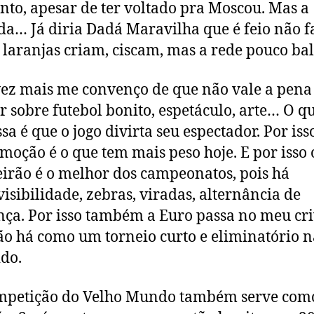
ento, apesar de ter voltado pra Moscou. Mas a
a… Já diria Dadá Maravilha que é feio não f
s laranjas criam, ciscam, mas a rede pouco ba
ez mais me convenço de que não vale a pena
ir sobre futebol bonito, espetáculo, arte… O q
sa é que o jogo divirta seu espectador. Por isso
emoção é o que tem mais peso hoje. E por isso 
eirão é o melhor dos campeonatos, pois há
isibilidade, zebras, viradas, alternância de
nça. Por isso também a Euro passa no meu cri
o há como um torneio curto e eliminatório n
ido.
ompetição do Velho Mundo também serve com