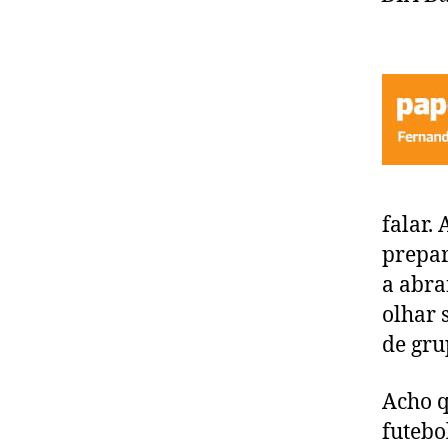
falar.
prepar
a abra
olhar 
de gru
Acho q
futebo