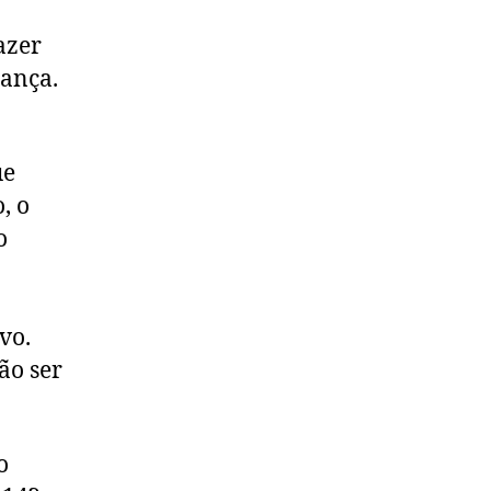
azer
lança.
ue
, o
o
vo.
ão ser
o