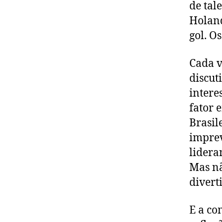
de tal
Holand
gol. O
Cada v
discut
interes
fator 
Brasil
imprev
lidera
Mas nã
divert
E a c