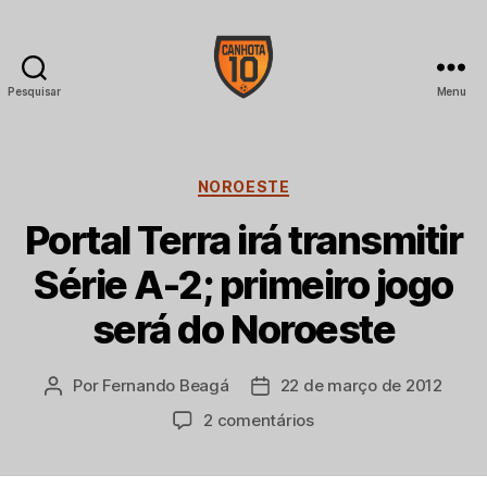
Pesquisar
Menu
CANHOTA
10
Categorias
NOROESTE
Portal Terra irá transmitir
Série A-2; primeiro jogo
será do Noroeste
Por
Fernando Beagá
22 de março de 2012
Autor
Data
do
de
em
2 comentários
post
publicação
Portal
Terra