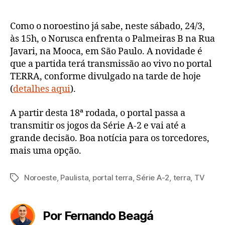
irá
transmitir
Série
Como o noroestino já sabe, neste sábado, 24/3,
A-
às 15h, o Norusca enfrenta o Palmeiras B na Rua
2;
Javari, na Mooca, em São Paulo. A novidade é
primeiro
que a partida terá transmissão ao vivo no portal
jogo
TERRA, conforme divulgado na tarde de hoje
será
(
detalhes aqui
).
do
Noroeste
A partir desta 18ª rodada, o portal passa a
transmitir os jogos da Série A-2 e vai até a
grande decisão. Boa notícia para os torcedores,
mais uma opção.
Noroeste
,
Paulista
,
portal terra
,
Série A-2
,
terra
,
TV
Tags
Por Fernando Beagá