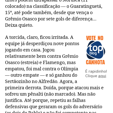
times podem ultrapassar o Norusca (11º
colocado) na classificação — o Guaratinguetá,
15º, até pode também, desde que vença o
Grêmio Osasco por sete gols de diferença…
Deixa quieto.
A torcida, claro, ficou irritada. A
equipe já desperdiçou nove pontos
jogando em casa. Jogou
relativamente bem contra Grêmio
Osasco (estreia) e Flamengo, mas
empatou, foi mal contra o Olímpia
É rapidinho!
— outro empate — e só ganhou do
Clique
aqui
Sertãozinho no Alfredão. Agora, a
primeira derrota. Doída, porque atacou mais e
sofreu um pênalti (não marcado). Mas não
justifica. Até porque, repetiu as falhas
defensivas que geraram os gols do adversário