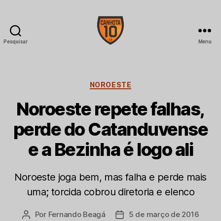
Pesquisar
Menu
CANHOTA
10
Categorias
NOROESTE
Noroeste repete falhas,
perde do Catanduvense
e a Bezinha é logo ali
Noroeste joga bem, mas falha e perde mais
uma; torcida cobrou diretoria e elenco
Por
Fernando Beagá
5 de março de 2016
Autor
Data