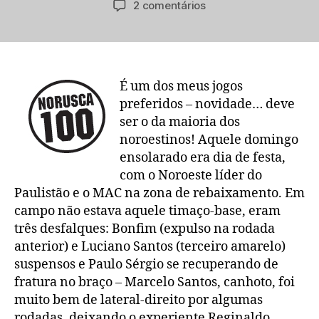
em
2 comentários
post
publicação
Caixão
de
verdade
e
baile
É um dos meus jogos
em
preferidos – novidade… deve
campo
ser o da maioria dos
noroestinos! Aquele domingo
ensolarado era dia de festa,
com o Noroeste líder do
Paulistão e o MAC na zona de rebaixamento. Em
campo não estava aquele timaço-base, eram
três desfalques: Bonfim (expulso na rodada
anterior) e Luciano Santos (terceiro amarelo)
suspensos e Paulo Sérgio se recuperando de
fratura no braço – Marcelo Santos, canhoto, foi
muito bem de lateral-direito por algumas
rodadas, deixando o experiente Reginaldo