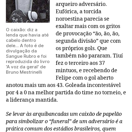
arqueiro adversário.
Eufórica, a torcida
noroestina parecia se
exaltar mais com os gritos
O caixão: diz a
de provocação “ão, ão, ão,
lenda que havia até
cabelo dentro
segunda divisão” que com
dele... A foto é de
os próprios gols. Que
divulgação da
também não pararam. Tiuí
Sangue Rubro e foi
reproduzida do livro
fez o terceiro aos 37
'A voz da geral' de
mintuos, e recebendo de
Bruno Mestrinelli
Felipe com o gol aberto
anotou mais um aos 43. Goleada incontestável
por 4 a 0 na melhor partida do time no torneio, e
a liderança mantida.
Se levar às arquibancadas um caixão de papelão
para simbolizar o “funeral” de um adversário é a
prática comum dos estádios brasileiros, quem