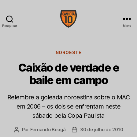
Pesquisar
Menu
CANHOTA
10
Categorias
NOROESTE
Caixão de verdade e
baile em campo
Relembre a goleada noroestina sobre o MAC
em 2006 – os dois se enfrentam neste
sábado pela Copa Paulista
Por
Fernando Beagá
30 de julho de 2010
Autor
Data
do
de