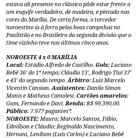
estava ali presente no clássico pôde estar frente a
um esquife verdadeiro, de madeira, e pintado nas
cores do Marília. De certa forma, o torcedor
noroestino ia à forra pelas boas campnhas no
Paulistão e no Brasileiro da segunda divisão que o
time vizinho teve nos últimos cinco anos.
NOROESTE 4 x 0 MARÍLIA
Local:
Estádio Alfredo de Castilho.
Gols:
Luciano
Bebê 36′ do 1º tempo; Cláudio 13′, Rodrigo Tiuí 37′
e 43′ do segundo tempo.
Árbitro:
Luis Marcelo
Vicentin Cansian.
Assistentes:
Danilo Simon
Manis e Matheus Camolesi.
Cartões amarelos:
Gum, Fernando e Davi.
Renda:
R$ 99.390,00.
Público:
7.977 pagantes*.
NOROESTE:
Mauro; Marcelo Santos, Fábio,
Edmílson e Cláudio; Reginaldo Nascimento,
Hernani, Lenílson (Luís Carlos) e Luciano Bebê