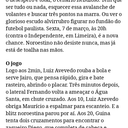
o desespero é total, o cenário nebuloso. Tem que
ser tudo ou nada, esquecer essa avalanche de
volantes e buscar três pontos na marra. Ou ver o
glorioso escudo alvirrubro figurar no fundão do
futebol paulista. Sexta, 7 de março, às 20h
(contra o Independente, em Limeira), é a nova
chance. Noroestino não desiste nunca, mas já
está de toalha nas mãos.
O jogo
Logo aos 2min, Luiz Avevedo rouba a bola e
serve Jairo, que pensa rápido, gira e bate
rasteiro, abrindo o placar. Três minutos depois,
o lateral Fernando volta a ameaçar o Água
Santa, em chute cruzado. Aos 10, Luiz Azevedo
obriga Maurício a espalmar para escanteio. E a
blitz noroestina parou por aí. Aos 20, Guina
tenta dois cruzamentos para encontrar o
zagueiro Diego, que completa de cabeça e