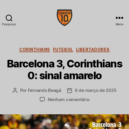
Pesquisar
Menu
CANHOTA
10
Categorias
CORINTHIANS
FUTEBOL
LIBERTADORES
Barcelona 3, Corinthians
0: sinal amarelo
Por
Fernando Beagá
6 de março de 2025
Autor
Data
do
de
em
Nenhum comentário
post
publicação
Barcelona
3,
Corinthians
0: