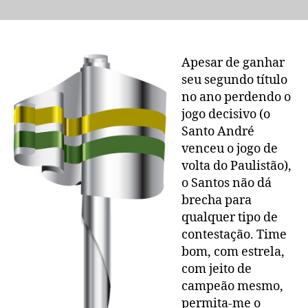
campeão
da
Copa
do
Apesar de ganhar
Brasil!
seu segundo título
no ano perdendo o
jogo decisivo (o
Santo André
venceu o jogo de
volta do Paulistão),
o Santos não dá
brecha para
qualquer tipo de
contestação. Time
bom, com estrela,
com jeito de
campeão mesmo,
permita-me o