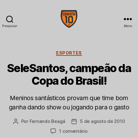
Pesquisar
Menu
CANHOTA
10
Categorias
ESPORTES
SeleSantos, campeão da
Copa do Brasil!
Meninos santásticos provam que time bom
ganha dando show ou jogando para o gasto
Por
Fernando Beagá
5 de agosto de 2010
Autor
Data
do
de
em
1 comentário
post
publicação
SeleSantos,