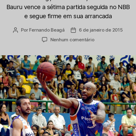
Bauru vence a sétima partida seguida no NBB
e segue firme em sua arrancada
Por
Fernando Beagá
6 de janeiro de 2015
Autor
Data
do
de
em
Nenhum comentário
post
publicação
Contra
o
Mogi,
Paschoalotto
Bauru
retoma
NBB
como
terminou
2014:
vencendo