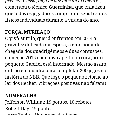
precisa. E essa folga de dez dias foi excelente”
,
comentou o técnico
Guerrinha
, que enfatizou
que todos os jogadores cumpriram seus treinos
físicos individuais durante a virada do ano.
FORÇA, MURILAÇO!
O pivô Murilo, que já enfrentou em 2014 a
gravidez delicada da esposa, a emocionante
chegada dos quadrigêmeos e duas contusões,
começou 2015 com novo aperto no coração: o
pequeno Gabriel está internado. Mesmo assim,
entrou em quadra para completar 200 jogos na
história do NBB. Que logo o pequeno retorne ao
lar dos Becker. Vibrações positivas não faltam!
NUMERALHA
Jefferson William: 19 pontos, 10 rebotes
Robert Day: 19 pontos