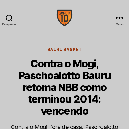
Pesquisar
Menu
CANHOTA
10
Categorias
BAURU BASKET
Contra o Mogi,
Paschoalotto Bauru
retoma NBB como
terminou 2014:
vencendo
Contra o Mogi, fora de casa, Paschoalotto