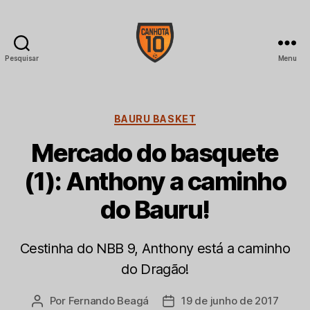
Pesquisar
Menu
CANHOTA
10
Categorias
BAURU BASKET
Mercado do basquete
(1): Anthony a caminho
do Bauru!
Cestinha do NBB 9, Anthony está a caminho
do Dragão!
Por
Fernando Beagá
19 de junho de 2017
Autor
Data