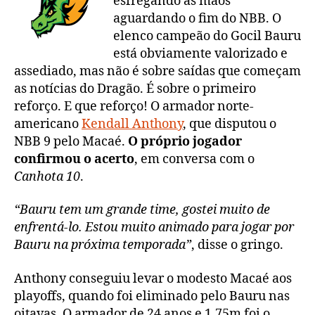
esfregando as mãos
aguardando o fim do NBB. O
elenco campeão do Gocil Bauru
está obviamente valorizado e
assediado, mas não é sobre saídas que começam
as notícias do Dragão. É sobre o primeiro
reforço. E que reforço! O armador norte-
americano
Kendall Anthony
, que disputou o
NBB 9 pelo Macaé.
O próprio jogador
confirmou o acerto
, em conversa com o
Canhota 10
.
“Bauru tem um grande time, gostei muito de
enfrentá-lo. Estou muito animado para jogar por
Bauru na próxima temporada”
, disse o gringo.
Anthony conseguiu levar o modesto Macaé aos
playoffs, quando foi eliminado pelo Bauru nas
oitavas. O armador de 24 anos e 1,75m foi o