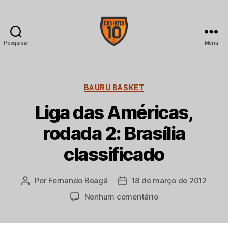
Pesquisar
Menu
CANHOTA
10
Categorias
BAURU BASKET
Liga das Américas,
rodada 2: Brasília
classificado
Por
Fernando Beagá
18 de março de 2012
Autor
Data
do
de
em
Nenhum comentário
post
publicação
Liga
das