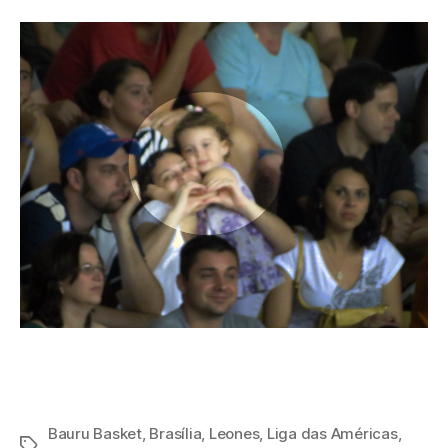
Bauru Basket
,
Brasília
,
Leones
,
Liga das Américas
,
Tags