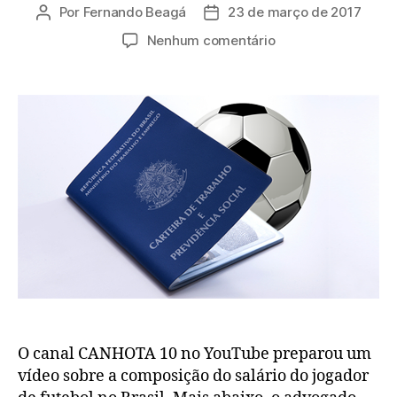
Por
Fernando Beagá
23 de março de 2017
Autor
Data
do
de
em
Nenhum comentário
post
publicação
Como
é
composto
o
salário
do
jogador
de
futebol?
O canal CANHOTA 10 no YouTube preparou um
vídeo sobre a composição do salário do jogador