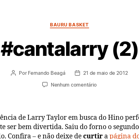
Categorias
BAURU BASKET
#cantalarry (2)
Por
Fernando Beagá
21 de maio de 2012
Autor
Data
do
de
em
Nenhum comentário
post
publicação
#cantalarry
(2)
ência de Larry Taylor em busca do Hino perf
e ser bem divertida. Saiu do forno o segundo
lo. Confira – e não deixe de
curtir
a
página d