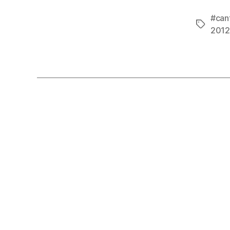
#cant
Tags
2012