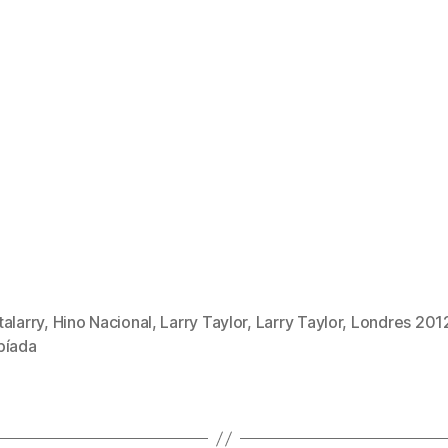
alarry
,
Hino Nacional
,
Larry Taylor
,
Larry Taylor
,
Londres 201
píada