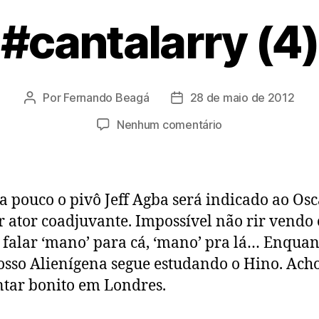
#cantalarry (4)
Por
Fernando Beagá
28 de maio de 2012
Autor
Data
do
de
em
Nenhum comentário
post
publicação
#cantalarry
(4)
a pouco o pivô Jeff Agba será indicado ao Osc
 ator coadjuvante. Impossível não rir vendo 
 falar ‘mano’ para cá, ‘mano’ pra lá… Enquan
nosso Alienígena segue estudando o Hino. Ach
ntar bonito em Londres.