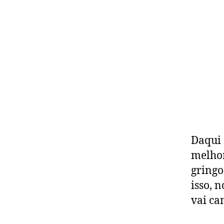
Daqui 
melhor
gringo
isso, 
vai ca