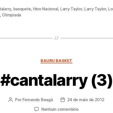
alarry
,
basquete
,
Hino Nacional
,
Larry Taylor
,
Larry Taylor
,
Lo
,
Olimpíada
Categorias
BAURU BASKET
#cantalarry (3)
Por
Fernando Beagá
24 de maio de 2012
Autor
Data
do
de
em
Nenhum comentário
post
publicação