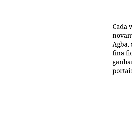
Cada v
novame
Agba, 
fina f
ganhan
portai