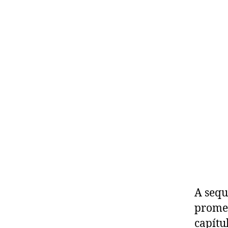
A sequ
promet
capítu