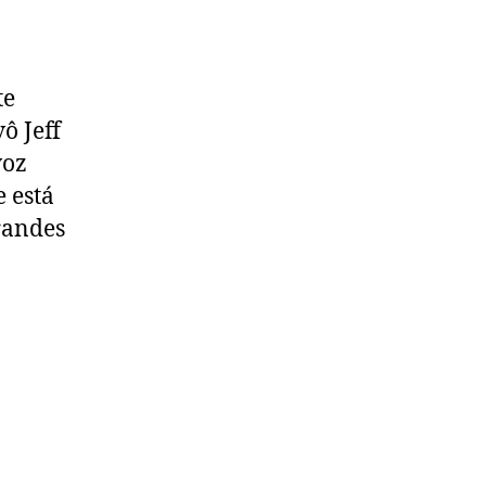
te
ô Jeff
voz
e está
randes