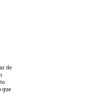
ar de
o
to
o que