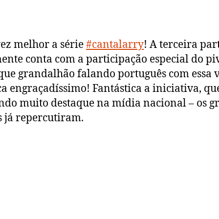
#cantalarry
(3)
ez melhor a série
#cantalarry
! A terceira par
nte conta com a participação especial do piv
que grandalhão falando português com essa 
ica engraçadíssimo! Fantástica a iniciativa, qu
do muito destaque na mídia nacional – os g
s já repercutiram.