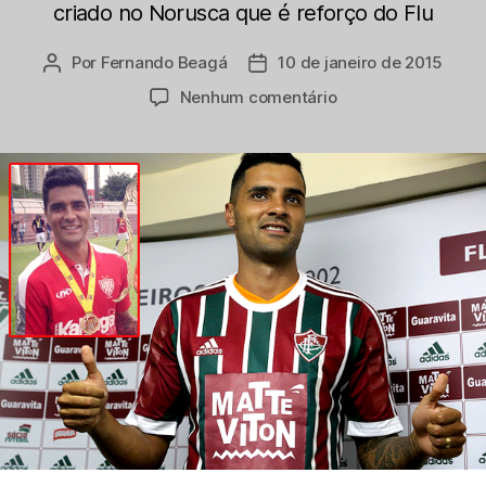
criado no Norusca que é reforço do Flu
Por
Fernando Beagá
10 de janeiro de 2015
Autor
Data
do
de
em
Nenhum comentário
post
publicação
Cria
do
Noroeste,
lateral
Giovanni
chega
ao
Fluminense
e
exalta
sua
origem
alvirrubra