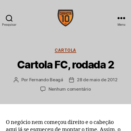
Pesquisar
Menu
CANHOTA
10
Categorias
CARTOLA
Cartola FC, rodada 2
Por
Fernando Beagá
28 de maio de 2012
Autor
Data
do
de
em
Nenhum comentário
post
publicação
Cartola
FC,
rodada
2
O negócio nem começou direito e o cabeção
aqui já se esqueceu de montar o time. Assim, o