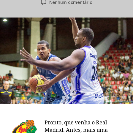
em
Nenhum comentário
post
publicação
Bauru
0,
Mogi
2:
vem,
Real
Madrid
Pronto, que venha o Real
Madrid. Antes, mais uma