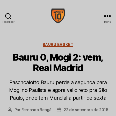
Pesquisar
Menu
CANHOTA
10
Categorias
BAURU BASKET
Bauru 0, Mogi 2: vem,
Real Madrid
Paschoalotto Bauru perde a segunda para
Mogi no Paulista e agora vai direto pra São
Paulo, onde tem Mundial a partir de sexta
Por
Fernando Beagá
22 de setembro de 2015
Autor
Data
do
de