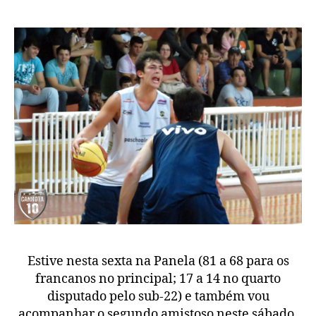
e
Franca
Estive nesta sexta na Panela (81 a 68 para os
francanos no principal; 17 a 14 no quarto
disputado pelo sub-22) e também vou
acompanhar o segundo amistoso neste sábado.