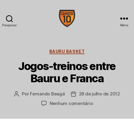
Pesquisar
Menu
CANHOTA
10
Categorias
BAURU BASKET
Jogos-treinos entre
Bauru e Franca
Por
Fernando Beagá
28 de julho de 2012
Autor
Data
do
de
em
Nenhum comentário
post
publicação
Jogos-
treinos
entre
Bauru