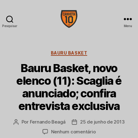
Pesquisar
Menu
CANHOTA
10
Categorias
BAURU BASKET
Bauru Basket, novo
elenco (11): Scaglia é
anunciado; confira
entrevista exclusiva
Por
Fernando Beagá
25 de junho de 2013
Autor
Data
do
de
em
Nenhum comentário
post
publicação