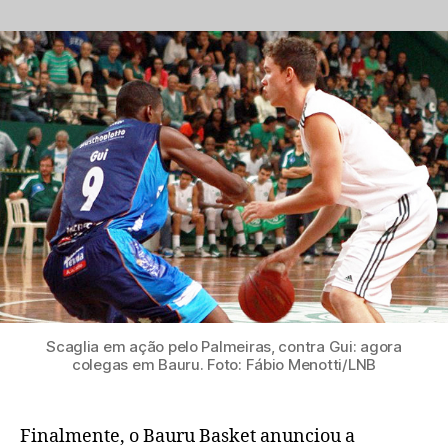
Bauru
Basket,
novo
elenco
(11):
Scaglia
é
anunciado;
confira
entrevista
exclusiva
Scaglia em ação pelo Palmeiras, contra Gui: agora
colegas em Bauru. Foto: Fábio Menotti/LNB
Finalmente, o Bauru Basket anunciou a