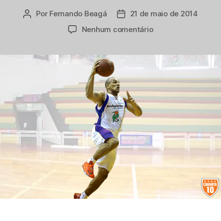
Por
Fernando Beagá
21 de maio de 2014
Autor
Data
do
de
em
Nenhum comentário
post
publicação
Paschoalotto
Bauru,
novo
elenco
(6):
Dragão
mais
brabo
do
que
nunca!