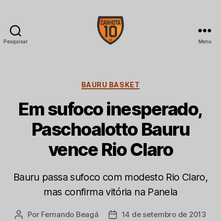
Pesquisar
Menu
CANHOTA
10
Categorias
BAURU BASKET
Em sufoco inesperado,
Paschoalotto Bauru
vence Rio Claro
Bauru passa sufoco com modesto Rio Claro,
mas confirma vitória na Panela
Por
Fernando Beagá
14 de setembro de 2013
Autor
Data