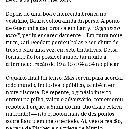
de 45 a 39 para o intervalo.
Depois de uma boa e merecida bronca no
vestiário, Bauru voltou ainda disperso. A ponto
de Guerrinha dar bronca em Larry.
“Organize o
jogo!”
, pediu encarecidamente… Em outra noite
ruim, Gui Deodato perdeu bolas e seu chute de
três só caiu uma vez, em sete tentativas. Dessa
forma, não foi possível aumentar muito a
diferença: fração de 19 a 15 e 64 a 54 no placar.
O quarto final foi tenso. Mas serviu para acordar
todo mundo, inclusive o público, também em
noite discreta. De repente, o ginásio inteiro
entrou na pilha, vaiou o adversário, comemorou
rebotes. Porque, a 5min do fim, Rio Claro estava
na frente! — isto é, botou mais de dez pontos
sobre Bauru em meio período. Aí, veio a reação,
na raça de Tischer e na frieza de Murilo.