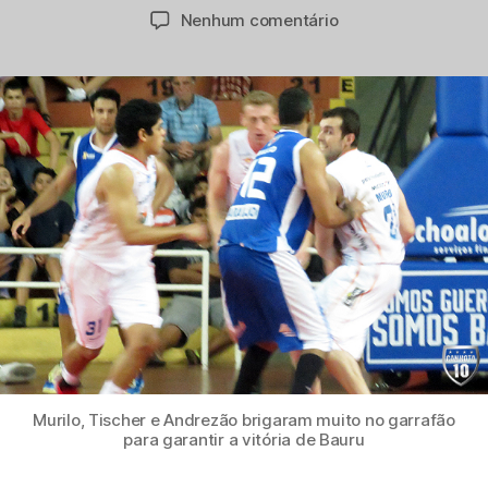
do
de
em
Nenhum comentário
post
publicação
Em
sufoco
inesperado,
Paschoalotto
Bauru
vence
Rio
Claro
Murilo, Tischer e Andrezão brigaram muito no garrafão
para garantir a vitória de Bauru