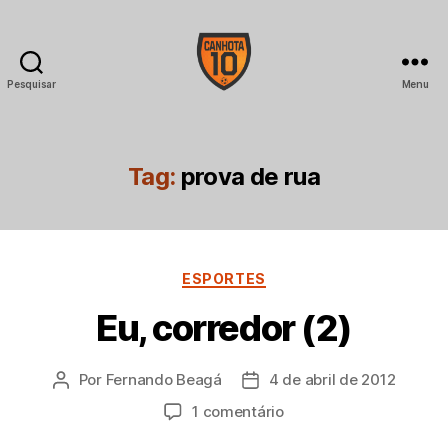
Pesquisar
Menu
CANHOTA
10
Tag:
prova de rua
Categorias
ESPORTES
Eu, corredor (2)
Por
Fernando Beagá
4 de abril de 2012
Autor
Data
do
de
em
1 comentário
post
publicação
Eu,