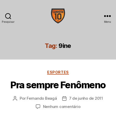
Pesquisar
Menu
CANHOTA
10
Tag:
9ine
Categorias
ESPORTES
Pra sempre Fenômeno
Por
Fernando Beagá
7 de junho de 2011
Autor
Data
do
de
em
Nenhum comentário
post
publicação
Pra