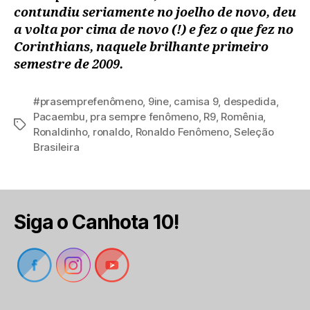
contundiu seriamente no joelho de novo, deu
a volta por cima de novo (!) e fez o que fez no
Corinthians, naquele brilhante primeiro
semestre de 2009.
#prasemprefenômeno
,
9ine
,
camisa 9
,
despedida
,
Pacaembu
,
pra sempre fenômeno
,
R9
,
Romênia
,
Tags
Ronaldinho
,
ronaldo
,
Ronaldo Fenômeno
,
Seleção
Brasileira
Siga o Canhota 10!