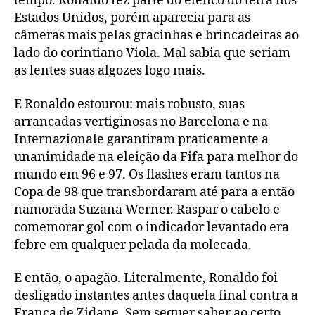
tempo. Ronaldo fez parte do elenco do tetra nos
Estados Unidos, porém aparecia para as
câmeras mais pelas gracinhas e brincadeiras ao
lado do corintiano Viola. Mal sabia que seriam
as lentes suas algozes logo mais.
E Ronaldo estourou: mais robusto, suas
arrancadas vertiginosas no Barcelona e na
Internazionale garantiram praticamente a
unanimidade na eleição da Fifa para melhor do
mundo em 96 e 97. Os flashes eram tantos na
Copa de 98 que transbordaram até para a então
namorada Suzana Werner. Raspar o cabelo e
comemorar gol com o indicador levantado era
febre em qualquer pelada da molecada.
E então, o apagão. Literalmente, Ronaldo foi
desligado instantes antes daquela final contra a
França de Zidane. Sem sequer saber ao certo