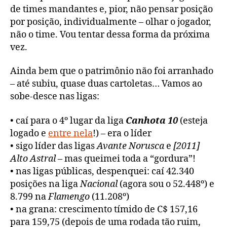
de times mandantes e, pior, não pensar posição
por posição, individualmente – olhar o jogador,
não o time. Vou tentar dessa forma da próxima
vez.
Ainda bem que o patrimônio não foi arranhado
– até subiu, quase duas cartoletas… Vamos ao
sobe-desce nas ligas:
• caí para o 4º lugar da liga
Canhota 10
(esteja
logado e
entre nela
!) – era o líder
• sigo líder das ligas
Avante Norusca
e
[2011]
Alto Astral
– mas queimei toda a “gordura”!
• nas ligas públicas, despenquei: caí 42.340
posições na liga
Nacional
(agora sou o 52.448º) e
8.799 na
Flamengo
(11.208º)
• na grana: crescimento tímido de C$ 157,16
para 159,75 (depois de uma rodada tão ruim,