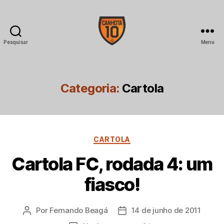
Pesquisar
Menu
CANHOTA
10
Categoria:
Cartola
Categorias
CARTOLA
Cartola FC, rodada 4: um
fiasco!
Por
Fernando Beagá
14 de junho de 2011
Autor
Data
do
de