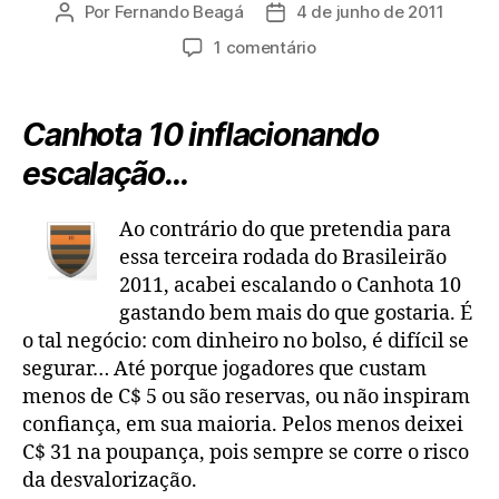
Por
Fernando Beagá
4 de junho de 2011
Autor
Data
do
de
em
1 comentário
post
publicação
Cartola
FC:
time
Canhota 10 inflacionando
da
escalação…
3ª
rodada
Ao contrário do que pretendia para
essa terceira rodada do Brasileirão
2011, acabei escalando o Canhota 10
gastando bem mais do que gostaria. É
o tal negócio: com dinheiro no bolso, é difícil se
segurar… Até porque jogadores que custam
menos de C$ 5 ou são reservas, ou não inspiram
confiança, em sua maioria. Pelos menos deixei
C$ 31 na poupança, pois sempre se corre o risco
da desvalorização.