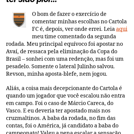
lucro!
O bom de fazer o exercício de
comentar minhas escolhas no Cartola
FC é, depois, ver onde errei. Leia
aqui
meu time comentado da segunda
rodada. Meu principal equívoco foi apostar no
Avaí, de ressaca pela eliminação da Copa do
Brasil – sonhei com uma redenção, mas foi um
pesadelo. Somente o lateral Julinho salvou.
Revson, minha aposta-blefe, nem jogou.
Aliás, a coisa mais decepcionante do Cartola é
quando um jogador que você escalou não entra
em campo. Foi o caso de Márcio Careca, do
Vasco. E eu deveria ter apostado mais nos
cruzmaltinos. A baba da rodada, no fim das
contas, foi o América, já candidato a baba do
campeonato! Valeu a pena escalar a sensação