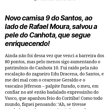
post
publicação
Cartola
FC,
rodada
Novo camisa 9 do Santos, ao
3:
lado de Rafael Moura, salvou a
salve,
Borges!
pele do Canhota, que segue
enriquecendo!
Ainda não foi dessa vez que venci a barreira dos
80 pontos, mas pelo menos sigo aumentando o
patrimônio do Canhota 10. Fui raído pela não
escalação do zagueiro Edu Dracena, do Santos, e
me dei mal com o cearense Geraldo e o
vascaíno Jéferson – palpite furado, o meu, em
confiar no até então badalado expressinho do
Vasco, que apanhou feio do Coritiba! Como todo
mundo, fiquei pensando: ‘Ah, se tivesse