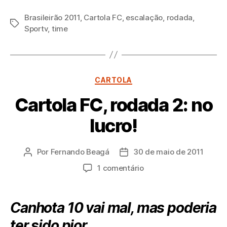
Brasileirão 2011
,
Cartola FC
,
escalação
,
rodada
,
Tags
Sportv
,
time
Categorias
CARTOLA
Cartola FC, rodada 2: no
lucro!
Por
Fernando Beagá
30 de maio de 2011
Autor
Data
do
de
em
1 comentário
post
publicação
Cartola
FC,
rodada
Canhota 10 vai mal, mas poderia
2:
ter sido pior…
no