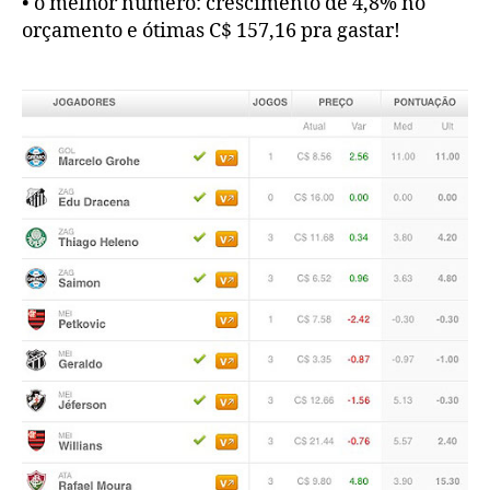
• o melhor número: crescimento de 4,8% no
orçamento e ótimas C$ 157,16 pra gastar!