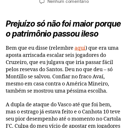
em
Nenhum comentário
post
publicação
Cartola
FC,
rodada
Prejuízo só não foi maior porque
4:
o patrimônio passou ileso
um
fiasco!
Bem que eu disse (relembre
aqui
) que era uma
aposta arriscada escalar seis jogadores do
Cruzeiro, que eu julgava que iria passar fácil
pelos resevas do Santos. Deu no que deu – só
Montillo se salvou. Confiar no fraco Avaí,
mesmo em casa contra o América Mineiro,
também se mostrou uma péssima escolha.
A dupla de ataque do Vasco até que foi bem,
mas o estrago já estava feito e o Canhota 10 teve
seu pior desempenho até o momento no Cartola
FC. Culpa do meu vício de apostar em jogadores