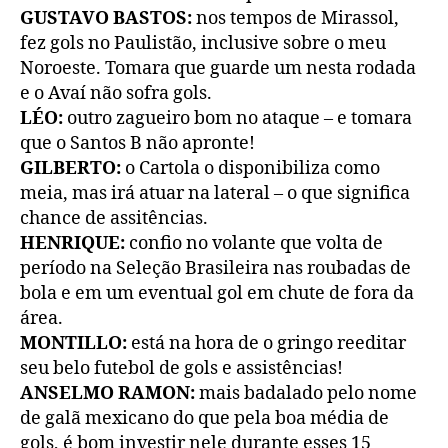
GUSTAVO BASTOS:
nos tempos de Mirassol,
fez gols no Paulistão, inclusive sobre o meu
Noroeste. Tomara que guarde um nesta rodada
e o Avaí não sofra gols.
LÉO:
outro zagueiro bom no ataque – e tomara
que o Santos B não apronte!
GILBERTO:
o Cartola o disponibiliza como
meia, mas irá atuar na lateral – o que significa
chance de assitências.
HENRIQUE:
confio no volante que volta de
período na Seleção Brasileira nas roubadas de
bola e em um eventual gol em chute de fora da
área.
MONTILLO:
está na hora de o gringo reeditar
seu belo futebol de gols e assistências!
ANSELMO RAMON:
mais badalado pelo nome
de galã mexicano do que pela boa média de
gols, é bom investir nele durante esses 15