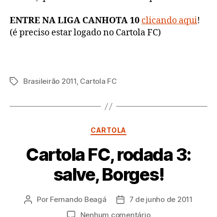
ENTRE NA LIGA CANHOTA 10
clicando aqui
!
(é preciso estar logado no Cartola FC)
Brasileirão 2011
,
Cartola FC
Tags
Categorias
CARTOLA
Cartola FC, rodada 3:
salve, Borges!
Por
Fernando Beagá
7 de junho de 2011
Autor
Data
do
de
em
Nenhum comentário