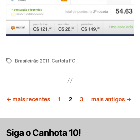
Brasileirão 2011
,
Cartola FC
Tags
Paginação
←
mais recentes
1
2
3
mais antigos
→
de
posts
Siga o Canhota 10!