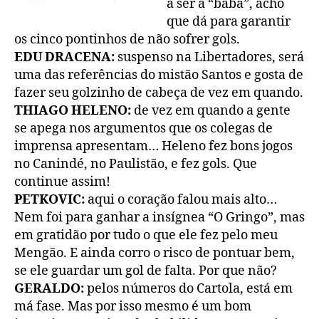
a ser a “baba”, acho
que dá para garantir
os cinco pontinhos de não sofrer gols.
EDU DRACENA:
suspenso na Libertadores, será
uma das referências do mistão Santos e gosta de
fazer seu golzinho de cabeça de vez em quando.
THIAGO HELENO:
de vez em quando a gente
se apega nos argumentos que os colegas de
imprensa apresentam… Heleno fez bons jogos
no Canindé, no Paulistão, e fez gols. Que
continue assim!
PETKOVIC:
aqui o coração falou mais alto…
Nem foi para ganhar a insígnea “O Gringo”, mas
em gratidão por tudo o que ele fez pelo meu
Mengão. E ainda corro o risco de pontuar bem,
se ele guardar um gol de falta. Por que não?
GERALDO:
pelos números do Cartola, está em
má fase. Mas por isso mesmo é um bom