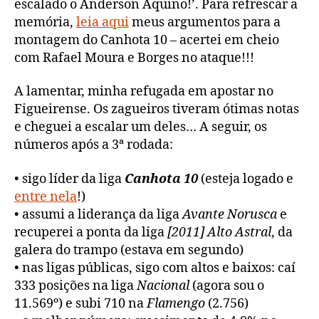
escalado o Anderson Aquino!’. Para refrescar a
memória,
leia aqui
meus argumentos para a
montagem do Canhota 10 – acertei em cheio
com Rafael Moura e Borges no ataque!!!
A lamentar, minha refugada em apostar no
Figueirense. Os zagueiros tiveram ótimas notas
e cheguei a escalar um deles… A seguir, os
números após a 3ª rodada:
• sigo líder da liga
Canhota 10
(esteja logado e
entre nela
!)
• assumi a liderança da liga
Avante Norusca
e
recuperei a ponta da liga
[2011] Alto Astral
, da
galera do trampo (estava em segundo)
• nas ligas públicas, sigo com altos e baixos: caí
333 posições na liga
Nacional
(agora sou o
11.569º) e subi 710 na
Flamengo
(2.756)