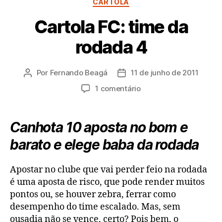
CARTOLA
Cartola FC: time da
rodada 4
Por
Fernando Beagá
11 de junho de 2011
Autor
Data
do
de
em
1 comentário
post
publicação
Cartola
FC:
time
Canhota 10 aposta no bom e
da
barato e elege baba da rodada
rodada
4
Apostar no clube que vai perder feio na rodada
é uma aposta de risco, que pode render muitos
pontos ou, se houver zebra, ferrar como
desempenho do time escalado. Mas, sem
ousadia não se vence, certo? Pois bem, o