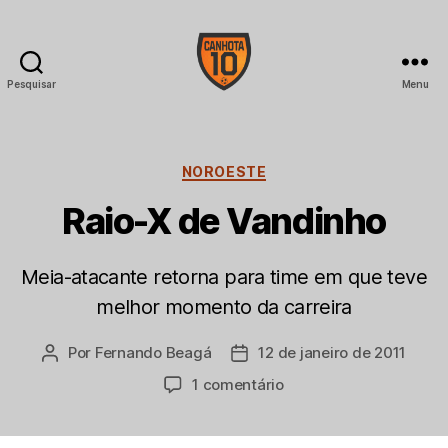
Pesquisar
Menu
CANHOTA
10
Categorias
NOROESTE
Raio-X de Vandinho
Meia-atacante retorna para time em que teve
melhor momento da carreira
Por
Fernando Beagá
12 de janeiro de 2011
Autor
Data
do
de
em
1 comentário
post
publicação
Raio-
X