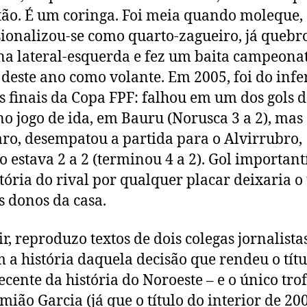
tão. É um coringa. Foi meia quando moleque,
sionalizou-se como quarto-zagueiro, já quebr
na lateral-esquerda e fez um baita campeona
 deste ano como volante. Em 2005, foi do infe
s finais da Copa FPF: falhou em um dos gols d
no jogo de ida, em Bauru (Norusca 3 a 2), mas
aro, desempatou a partida para o Alvirrubro,
 estava 2 a 2 (terminou 4 a 2). Gol important
itória do rival por qualquer placar deixaria o 
s donos da casa.
ir, reproduzo textos de dois colegas jornalista
 a história daquela decisão que rendeu o títu
ecente da história do Noroeste – e o único tro
mião Garcia (já que o título do interior de 20