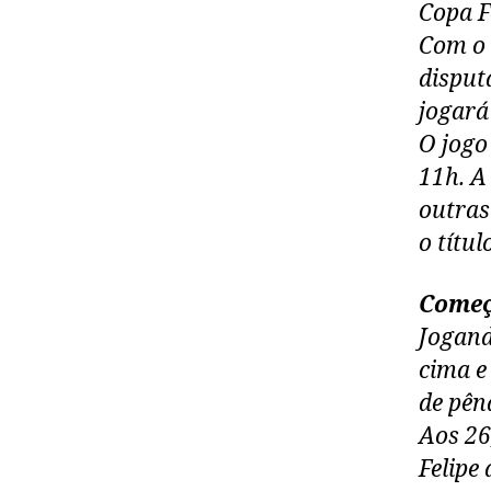
Copa F
Com o 
disputa
jogará
O jogo
11h. A
outras
o títul
Começ
Jogand
cima e
de pêna
Aos 26
Felipe 