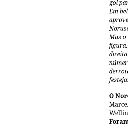
gol pa
Em bel
aprove
Norusc
Mas o 
figura
direit
número
derrot
festej
O Nor
Marcel
Wellin
Foram