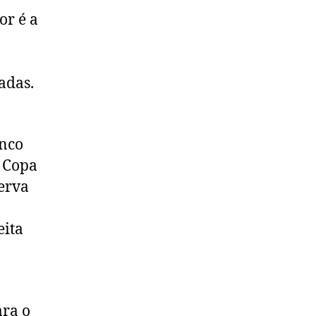
or é a
adas.
inco
a Copa
erva
eita
ara o