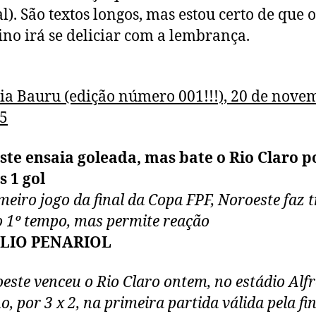
al). São textos longos, mas estou certo de que o
ino irá se deliciar com a lembrança.
a Bauru (edição número 001!!!), 20 de nove
5
te ensaia goleada, mas bate o Rio Claro p
 1 gol
meiro jogo da final da Copa FPF, Noroeste faz t
o 1º tempo, mas permite reação
ÚLIO PENARIOL
este venceu o Rio Claro ontem, no estádio Alf
o, por 3 x 2, na primeira partida válida pela fi