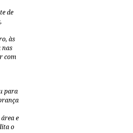
te de
,
ro, às
a nas
ar com
u para
obrança
 área e
dita o