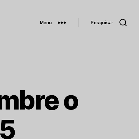
Menu
Pesquisar
mbre o
05