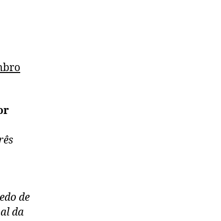
mbro
or
rês
redo de
nal da