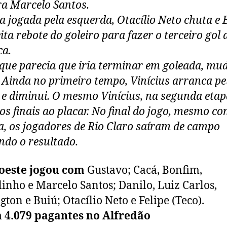
ra Marcelo Santos.
a jogada pela esquerda, Otacílio Neto chuta e 
ita rebote do goleiro para fazer o terceiro gol 
a.
que parecia que iria terminar em goleada, mu
. Ainda no primeiro tempo, Vinícius arranca pe
a e diminui. O mesmo Vinícius, na segunda etap
s finais ao placar. No final do jogo, mesmo co
a, os jogadores de Rio Claro saíram de campo
ando o resultado.
oeste jogou com
Gustavo; Cacá, Bonfim,
inho e Marcelo Santos; Danilo, Luiz Carlos,
gton e Buiú; Otacílio Neto e Felipe (Teco).
 4.079 pagantes no Alfredão