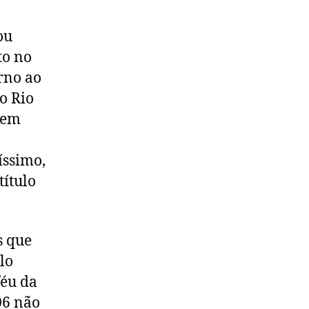
ou
to no
rno ao
o Rio
 em
íssimo,
título
s que
lo
féu da
06 não