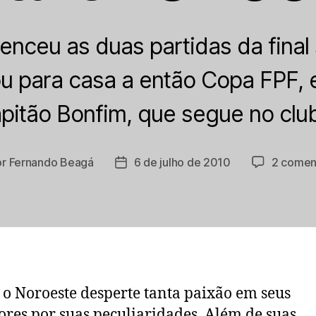
enceu as duas partidas da final 
ou para casa a então Copa FPF, 
pitão Bonfim, que segue no clu
or
Fernando Beagá
6 de julho de 2010
2 comen
r
Data
de
publicação
 o Noroeste desperte tanta paixão em seus
ores por suas peculiaridades. Além de suas