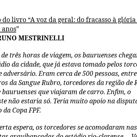
 do livro “A voz da geral: do fracasso à glóri
 anos
”
RUNO MESTRINELLI
 de três horas de viagem, os bauruenses cheg
ádio da cidade, que já estava tomado pelos tor
e adversário. Eram cerca de 500 pessoas, entre
s da Sangue Rubro, torcedores da região de 
e bauruenses que viajaram de carro. Enfim, o
te não estaria só. Teria muito apoio na disput
o da Copa FPF.
erta espera, os torcedores se acomodaram nas
as arquibancadas do estádio rio-clarense. – 