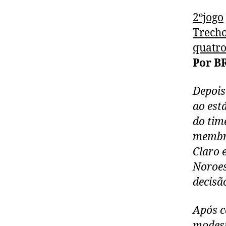
2ºjogo
Trecho
quatro
Por B
Depois
ao est
do tim
membro
Claro 
Noroes
decisã
Após c
modest