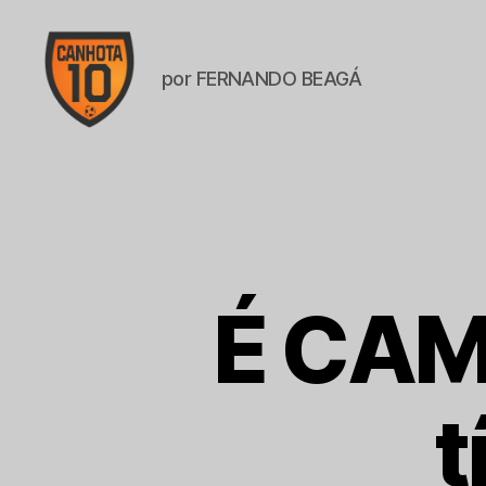
por FERNANDO BEAGÁ
CANHOTA
10
É CAM
t