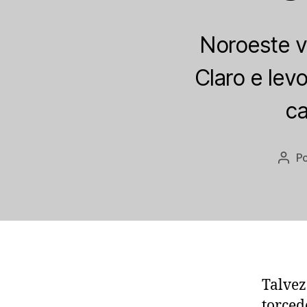
Noroeste v
Claro e lev
ca
P
Auto
do
post
Talvez
torced