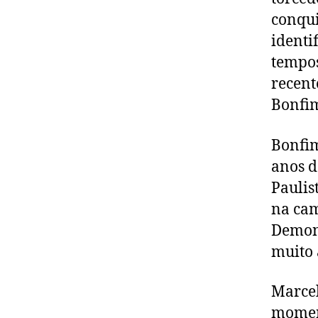
conqui
identi
tempos
recent
Bonfim
Bonfim
anos d
Paulis
na cam
Demons
muito 
Marcel
moment