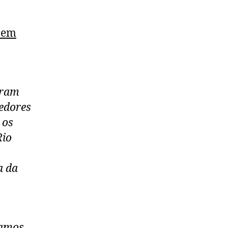
a em
aram
cedores
 os
Rio
a da
Vamos