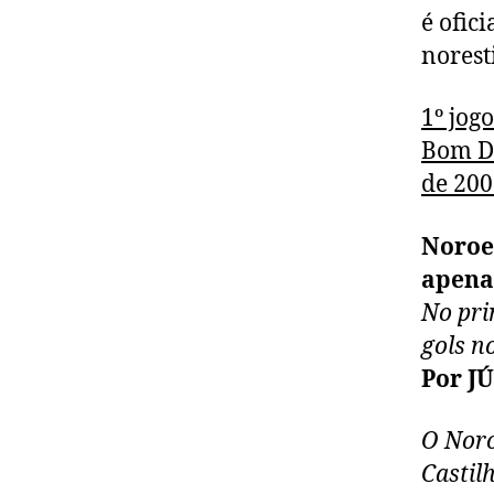
é ofici
norest
1º jogo
Bom Di
de 200
Noroes
apenas
No pri
gols n
Por J
O Noro
Castilh