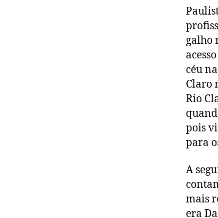
Paulis
profis
galho 
acesso
céu na
Claro 
Rio Cl
quando
pois v
para o
A segu
contam
mais r
era Da