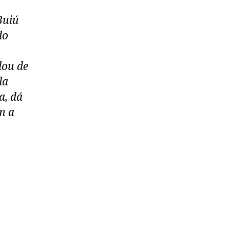
Buiú
do
dou de
la
a, dá
m a