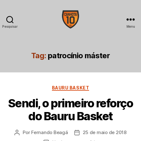
Pesquisar
Menu
CANHOTA
10
Tag:
patrocínio máster
Categorias
BAURU BASKET
Sendi, o primeiro reforço
do Bauru Basket
Por
Fernando Beagá
25 de maio de 2018
Autor
Data
do
de