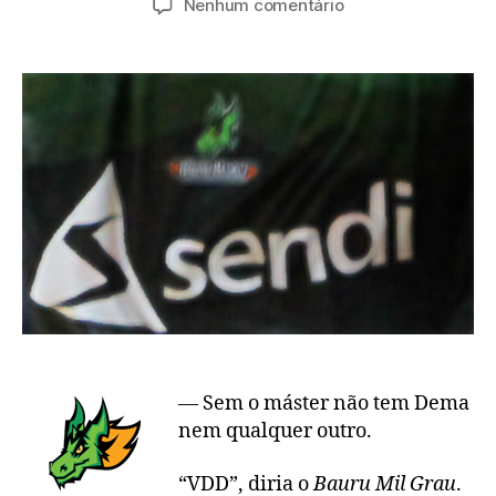
em
Nenhum comentário
post
publicação
Sendi,
o
primeiro
reforço
do
Bauru
Basket
— Sem o máster não tem Dema
nem qualquer outro.
“VDD”, diria o
Bauru Mil Grau
.