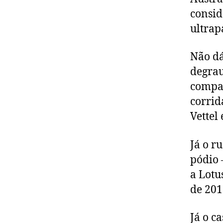
consid
ultrap
Não dá
degrau
compan
corrid
Vettel
Já o r
pódio 
a Lotu
de 201
Já o c