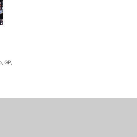
o
,
GP
,