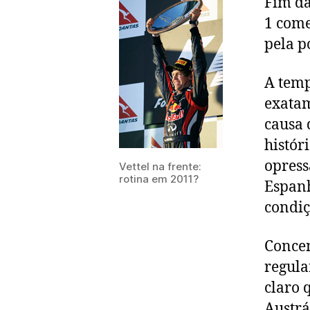
Fim da
1 come
pela po
A temp
exatam
causa 
histór
opress
Vettel na frente:
rotina em 2011?
Espanh
condiç
Concen
regula
claro 
Austrá