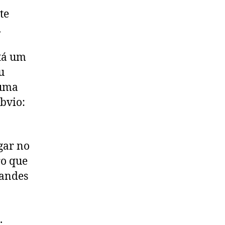
te
.
stá um
u
 uma
bvio:
ugar no
ro que
randes
.