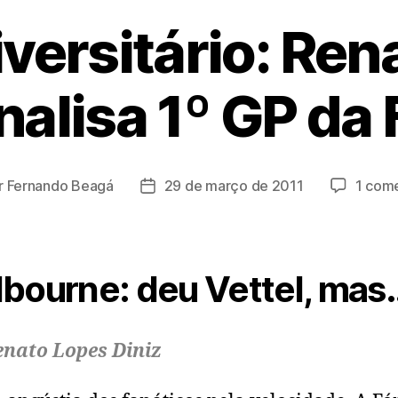
iversitário: Ren
nalisa 1º GP da 
r
Fernando Beagá
29 de março de 2011
1 come
r
Data
de
publicação
bourne: deu Vettel, mas
enato Lopes Diniz