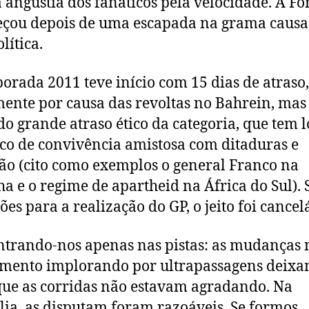
 angústia dos fanáticos pela velocidade. A F
çou depois de uma escapada na grama caus
lítica.
orada 2011 teve início com 15 dias de atraso
ente por causa das revoltas no Bahrein, mas
do grande atraso ético da categoria, que tem 
ico de convivência amistosa com ditaduras e
ão (cito como exemplos o general Franco na
a e o regime de apartheid na África do Sul).
ões para a realização do GP, o jeito foi cancelá
trando-nos apenas nas pistas: as mudanças 
mento implorando por ultrapassagens deix
que as corridas não estavam agradando. Na
lia, as disputam foram razoáveis. Se formos