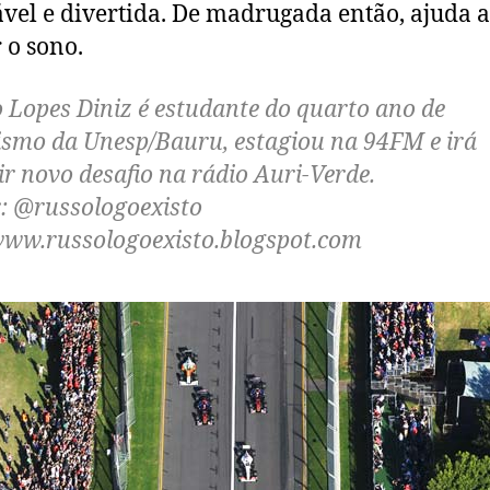
vel e divertida. De madrugada então, ajuda 
 o sono.
 Lopes Diniz é estudante do quarto ano de
ismo da Unesp/Bauru, estagiou na 94FM e irá
r novo desafio na rádio Auri-Verde.
r: @russologoexisto
www.russologoexisto.blogspot.com