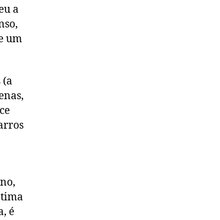
eu a
nso,
de um
 (a
enas,
ce
arros
no,
ótima
, é