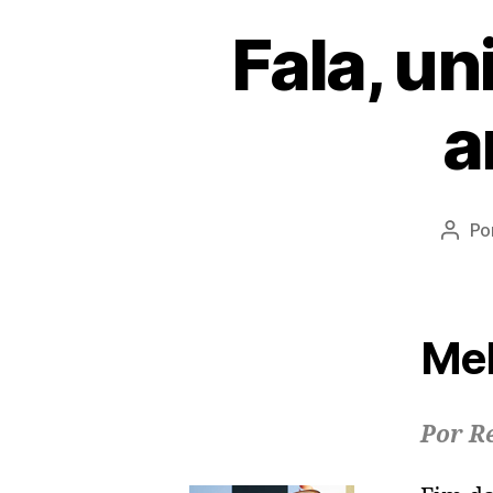
Fala, un
a
Po
Auto
do
post
Mel
Por R