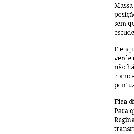
Massa 
posiçã
sem qu
escude
E enqu
verde 
não há
como e
pontu
Fica d
Para q
Regina
transm