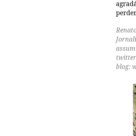
agradá
perder
Renato
Jornal
assumi
twitte
blog: 