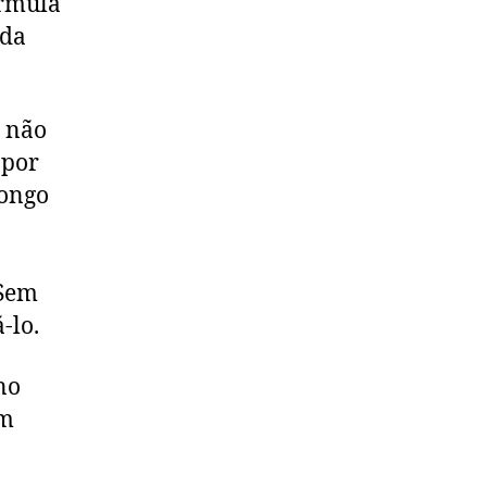
órmula
ada
, não
 por
longo
 Sem
-lo.
no
am