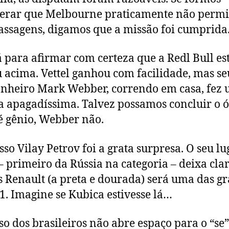
erar que Melbourne praticamente não permi
assagens, digamos que a missão foi cumprida
 para afirmar com certeza que a Redl Bull e
 acima. Vettel ganhou com facilidade, mas se
heiro Mark Webber, correndo em casa, fez
a apagadíssima. Talvez possamos concluir o ó
 é gênio, Webber não.
usso Vilay Petrov foi a grata surpresa. O seu l
– primeiro da Rússia na categoria – deixa cla
s Renault (a preta e dourada) será uma das g
1. Imagine se Kubica estivesse lá…
aso dos brasileiros não abre espaço para o “se”