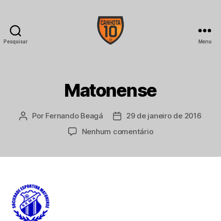
Pesquisar
Menu
CANHOTA
10
Matonense
Por
Fernando Beagá
29 de janeiro de 2016
Autor
Data
do
de
em
Nenhum comentário
post
publicação
Matonense