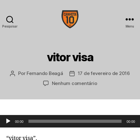
Pesquisar
Menu
CANHOTA
10
vitor visa
Por
Fernando Beagá
17 de fevereiro de 2016
Autor
Data
do
de
em
Nenhum comentário
post
publicação
vitor
visa
Tocador de áudio
00:00
00:00
“vitor visa”.