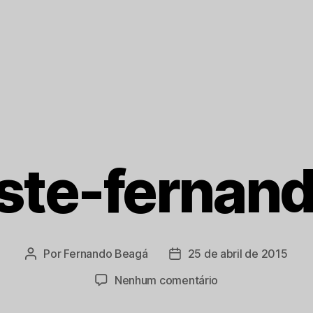
ste-fernand
Por
Fernando Beagá
25 de abril de 2015
Autor
Data
do
de
em
Nenhum comentário
post
publicação
noroeste-
fernandopolis