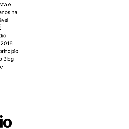
sta e
anos na
ável
É
dio
 2018
rincípio
p Blog
 e
io