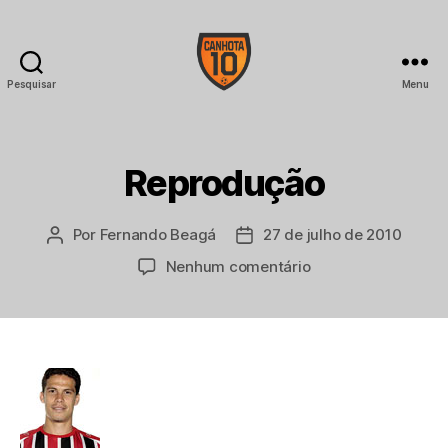
Pesquisar
Menu
CANHOTA
10
Reprodução
Por
Fernando Beagá
27 de julho de 2010
Autor
Data
do
de
em
Nenhum comentário
post
publicação
Reprodução