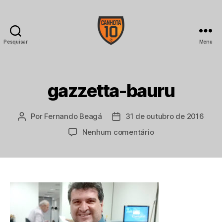
Pesquisar
Menu
CANHOTA
10
gazzetta-bauru
Por
Fernando Beagá
31 de outubro de 2016
Autor
Data
do
de
em
Nenhum comentário
post
publicação
gazzetta-
bauru