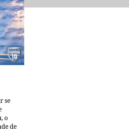
r se
e
, o
ade de