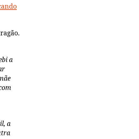
icando
Dragão.
ebi a
ar
 mãe
 com
l, a
utra