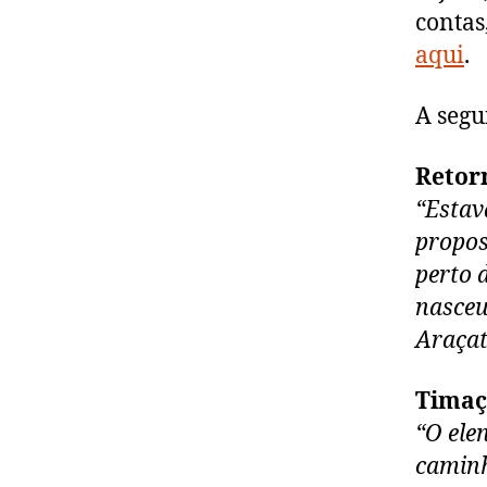
contas
aqui
.
A segu
Retorn
“Estav
propos
perto 
nasceu
Araçat
Timaç
“O elen
caminh