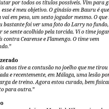
 lutar por todos os títulos possíveis. Vim para
s, esse é meu objetivo. O ginásio em Bauru é que
a vai em peso, um sexto jogador mesmo. O que
 bastante foi ver uma foto do Larry no fundo,
r se sente acolhido pela torcida. Vi o time joga
fs contra Cearense e Flamengo. O time vem
ndo.”
 zerado
is anos tive a contusão no joelho que me tirou
ada e recentemente, em Málaga, uma lesão po
arga de treino. Agora estou curado, bem fisic
to para outra.”
ão