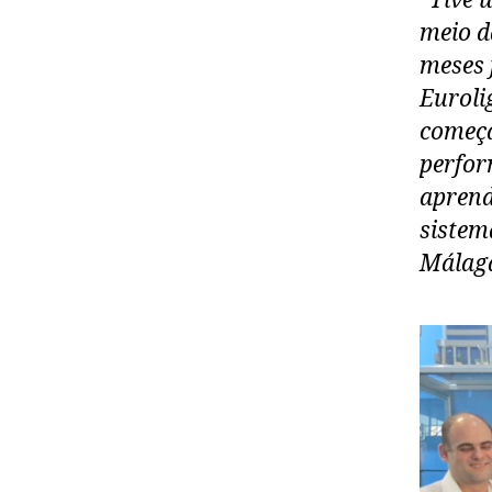
“Tive 
meio d
meses 
Euroli
começa
perfor
aprend
sistem
Málaga