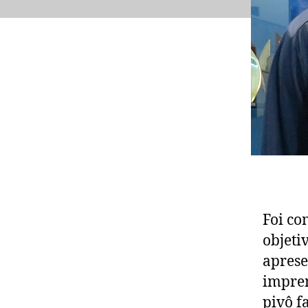
Foi co
objeti
aprese
impren
pivô f