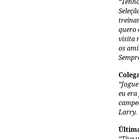
“Tenho
Seleçã
treina
quero 
visita
os ami
Sempre
Coleg
“Jogue
eu era
campeõ
Larry.
Últim