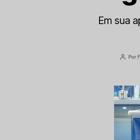
Em sua a
Por
Autor
do
post