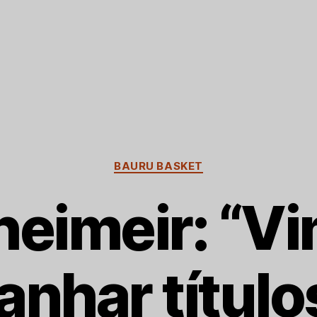
Categorias
BAURU BASKET
heimeir: “Vi
anhar título