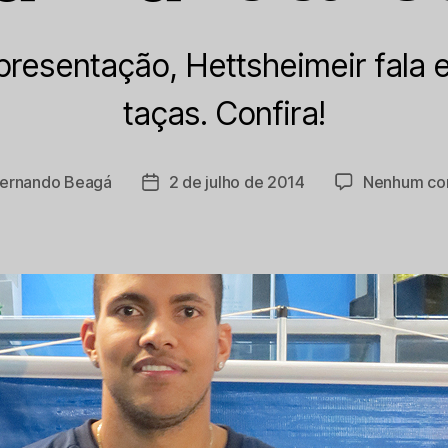
presentação, Hettsheimeir fala 
taças. Confira!
Fernando Beagá
2 de julho de 2014
Nenhum co
Data
de
publicação