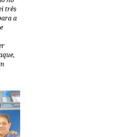
ão no
i três
para a
de
er
aque,
em