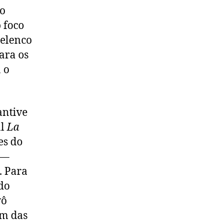
do
 foco
 elenco
ara os
 o
antive
al
La
es do
 —
. Para
do
vô
im das