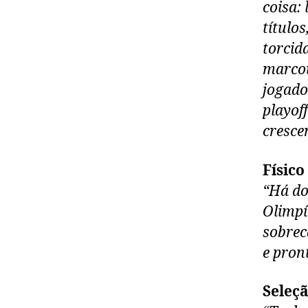
coisa:
título
torcid
marcou
jogado
playof
cresce
Físico
“Há do
Olimpí
sobrec
e pron
Seleç