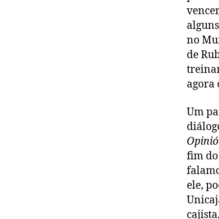
vencer
alguns
no Mun
de Rub
treina
agora 
Um par
diálog
Opinió
fim do
falamo
ele, p
Unicaj
cajist