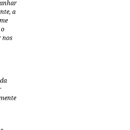
 ganhar
nte, a
 me
 o
r nos
 da
r
amente