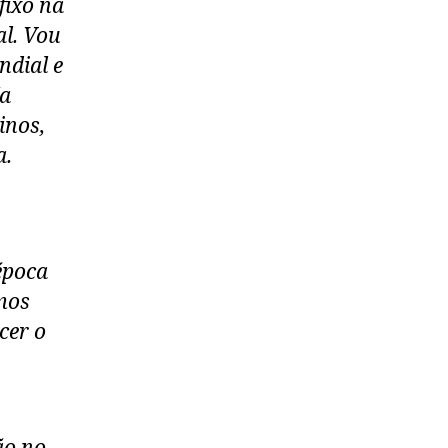
fixo na
al. Vou
ndial e
Na
inos,
a.
época
mos
cer o