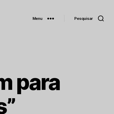
Menu
Pesquisar
m para
s”