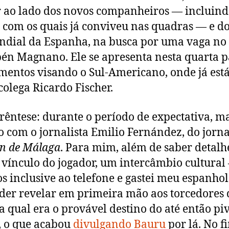
 ao lado dos novos companheiros — incluin
 com os quais já conviveu nas quadras — e do
dial da Espanha, na busca por uma vaga no
én Magnano. Ele se apresenta nesta quarta p
mentos visando o Sul-Americano, onde já está
colega Ricardo Fischer.
êntese: durante o período de expectativa, m
o com o jornalista Emilio Fernández, do jorn
n de Málaga
. Para mim, além de saber detalh
 vínculo do jogador, um intercâmbio cultural
s inclusive ao telefone e gastei meu espanhol
oder revelar em primeira mão aos torcedores 
a qual era o provável destino do até então pi
a, o que acabou
divulgando Bauru
por lá. No f