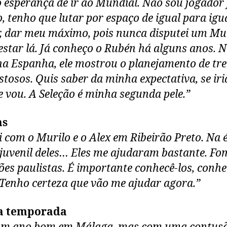
 esperança de ir ao Mundial. Não sou jogador 
o, tenho que lutar por espaço de igual para igu
r, dar meu máximo, pois nunca disputei um Mu
estar lá. Já conheço o Rubén há alguns anos. 
 na Espanha, ele mostrou o planejamento de tre
stosos. Quis saber da minha expectativa, se iri
 vou. A Seleção é minha segunda pele.”
as
i com o Murilo e o Alex em Ribeirão Preto. Na 
 juvenil deles… Eles me ajudaram bastante. Fo
es paulistas. É importante conhecê-los, conhe
 Tenho certeza que vão me ajudar agora.”
a temporada