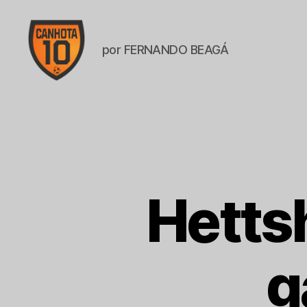
por FERNANDO BEAGÁ
CANHOTA
10
Hetts
g