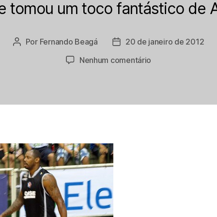
 e tomou um toco fantástico de
Por
Fernando Beagá
20 de janeiro de 2012
Autor
Data
do
de
em
Nenhum comentário
post
publicação
Fernando
BH/Cahota
10