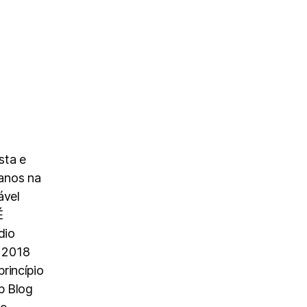
sta e
anos na
ável
É
dio
 2018
rincípio
p Blog