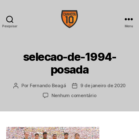
Pesquisar
Menu
CANHOTA
10
selecao-de-1994-
posada
Por
Fernando Beagá
9 de janeiro de 2020
Autor
Data
do
de
em
Nenhum comentário
post
publicação
selecao-
de-
1994-
posada