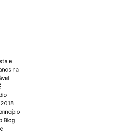
sta e
anos na
ável
É
dio
 2018
rincípio
p Blog
 e