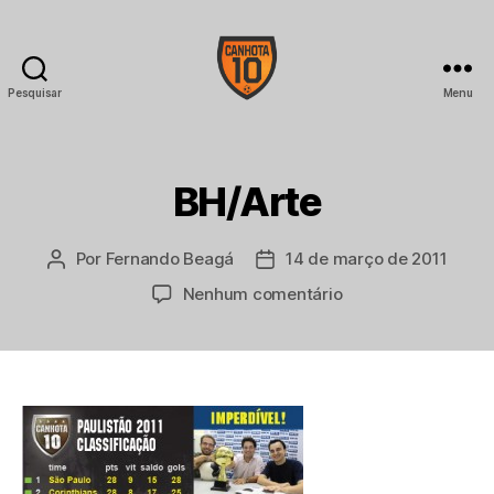
Pesquisar
Menu
CANHOTA
10
BH/Arte
Por
Fernando Beagá
14 de março de 2011
Autor
Data
do
de
em
Nenhum comentário
post
publicação
BH/Arte